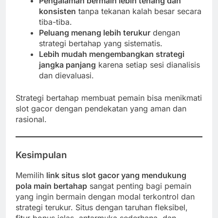
Pengalaman bermain lebih tenang dan
konsisten
tanpa tekanan kalah besar secara
tiba-tiba.
Peluang menang lebih terukur
dengan
strategi bertahap yang sistematis.
Lebih mudah mengembangkan strategi
jangka panjang
karena setiap sesi dianalisis
dan dievaluasi.
Strategi bertahap membuat pemain bisa menikmati
slot gacor dengan pendekatan yang aman dan
rasional.
Kesimpulan
Memilih
link situs slot gacor yang mendukung
pola main bertahap
sangat penting bagi pemain
yang ingin bermain dengan modal terkontrol dan
strategi terukur. Situs dengan taruhan fleksibel,
fitur bonus jelas, antarmuka sederhana, dan