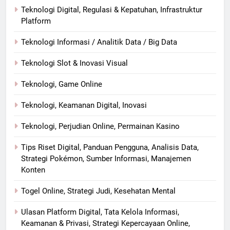
Teknologi Digital, Regulasi & Kepatuhan, Infrastruktur
Platform
Teknologi Informasi / Analitik Data / Big Data
Teknologi Slot & Inovasi Visual
Teknologi, Game Online
Teknologi, Keamanan Digital, Inovasi
Teknologi, Perjudian Online, Permainan Kasino
Tips Riset Digital, Panduan Pengguna, Analisis Data,
Strategi Pokémon, Sumber Informasi, Manajemen
Konten
Togel Online, Strategi Judi, Kesehatan Mental
Ulasan Platform Digital, Tata Kelola Informasi,
Keamanan & Privasi, Strategi Kepercayaan Online,