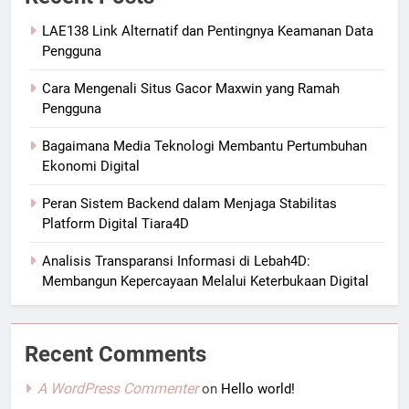
LAE138 Link Alternatif dan Pentingnya Keamanan Data
Pengguna
Cara Mengenali Situs Gacor Maxwin yang Ramah
Pengguna
Bagaimana Media Teknologi Membantu Pertumbuhan
Ekonomi Digital
Peran Sistem Backend dalam Menjaga Stabilitas
Platform Digital Tiara4D
Analisis Transparansi Informasi di Lebah4D:
Membangun Kepercayaan Melalui Keterbukaan Digital
Recent Comments
A WordPress Commenter
on
Hello world!