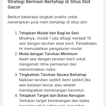
Strategi Bermain Bertahap di Situs Slot
Gacor
Berikut beberapa langkah praktis untuk
menerapkan pola main bertahap di situs slot:
Tetapkan Modal dan Bagi ke Sesi
Misalnya, modal 1 juta dibagi menjadi 10
sesi dengan taruhan awal kecil. Pendekatan
ini memudahkan pengaturan modal.
Mulai dengan Taruhan Minimum
Awali sesi dengan taruhan kecil untuk
mengamati ritme permainan dan
meminimalkan risiko.
Tingkatkan Taruhan Secara Bertahap
Naikkan taruhan sedikit demi sedikit jika
sesi berjalan lancar atau setelah
mendapatkan kemenangan beruntun.
Tetapkan Target dan Batas Kerugian
Tentukan target kemenangan dan batas
kerugian untuk setiap sesi agar tetap