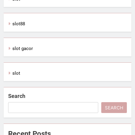
slot88
slot gacor
slot
Search
SEARCH
Recent Posts