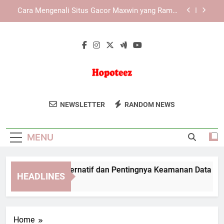
Skip
Cara Mengenali Situs Gacor Maxwin yang Ramah
Pengguna
to
content
Bagaimana Media Teknologi Membantu
Pertumbuhan Ekonomi Digital
Peran Sistem Backend dalam Menjaga Stabilitas
Platform Digital Tiara4D
LAE138 Link Alternatif dan Pentingnya Keamanan
Data Pengguna
Hopoteez
Cara Mengenali Situs Gacor Maxwin yang Ramah
Hopoteez Menyediakan Layanan
Pengguna
NEWSLETTER
RANDOM NEWS
Pembuatan T-Shirt Dan Merchandise
Bagaimana Media Teknologi Membantu
Kustom Dengan Desain Kreatif Dan
Pertumbuhan Ekonomi Digital
MENU
Harga Terjangkau.
Peran Sistem Backend dalam Menjaga Stabilitas
Platform Digital Tiara4D
LAE138 Link Alternatif dan Pentingnya Keamanan Data Peng
HEADLINES
3 Months Ago
Home