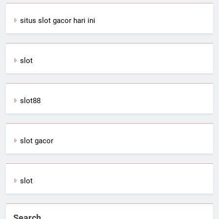
situs slot gacor hari ini
slot
slot88
slot gacor
slot
Search