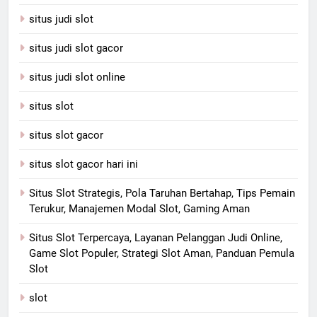
situs judi slot
situs judi slot gacor
situs judi slot online
situs slot
situs slot gacor
situs slot gacor hari ini
Situs Slot Strategis, Pola Taruhan Bertahap, Tips Pemain
Terukur, Manajemen Modal Slot, Gaming Aman
Situs Slot Terpercaya, Layanan Pelanggan Judi Online,
Game Slot Populer, Strategi Slot Aman, Panduan Pemula
Slot
slot