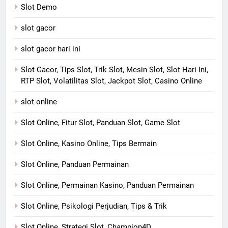
Slot Demo
slot gacor
slot gacor hari ini
Slot Gacor, Tips Slot, Trik Slot, Mesin Slot, Slot Hari Ini,
RTP Slot, Volatilitas Slot, Jackpot Slot, Casino Online
slot online
Slot Online, Fitur Slot, Panduan Slot, Game Slot
Slot Online, Kasino Online, Tips Bermain
Slot Online, Panduan Permainan
Slot Online, Permainan Kasino, Panduan Permainan
Slot Online, Psikologi Perjudian, Tips & Trik
Slot Online, Strategi Slot, Champion4D