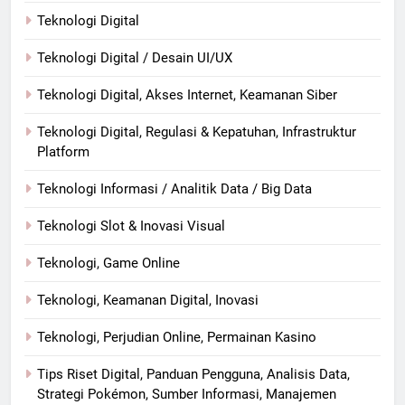
Teknologi Digital
Teknologi Digital / Desain UI/UX
Teknologi Digital, Akses Internet, Keamanan Siber
Teknologi Digital, Regulasi & Kepatuhan, Infrastruktur
Platform
Teknologi Informasi / Analitik Data / Big Data
Teknologi Slot & Inovasi Visual
Teknologi, Game Online
Teknologi, Keamanan Digital, Inovasi
Teknologi, Perjudian Online, Permainan Kasino
Tips Riset Digital, Panduan Pengguna, Analisis Data,
Strategi Pokémon, Sumber Informasi, Manajemen