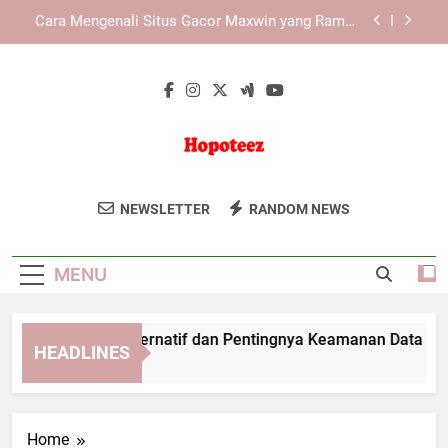
Skip
Cara Mengenali Situs Gacor Maxwin yang Ramah
Pengguna
to
content
Bagaimana Media Teknologi Membantu
Pertumbuhan Ekonomi Digital
Peran Sistem Backend dalam Menjaga Stabilitas
Platform Digital Tiara4D
LAE138 Link Alternatif dan Pentingnya Keamanan
Data Pengguna
Hopoteez
Cara Mengenali Situs Gacor Maxwin yang Ramah
Hopoteez Menyediakan Layanan
Pengguna
NEWSLETTER
RANDOM NEWS
Pembuatan T-Shirt Dan Merchandise
Bagaimana Media Teknologi Membantu
Kustom Dengan Desain Kreatif Dan
Pertumbuhan Ekonomi Digital
MENU
Harga Terjangkau.
Peran Sistem Backend dalam Menjaga Stabilitas
Platform Digital Tiara4D
LAE138 Link Alternatif dan Pentingnya Keamanan Data Peng
HEADLINES
3 Months Ago
Home