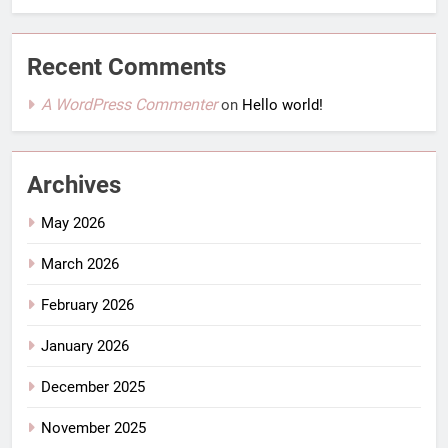
Recent Comments
A WordPress Commenter
on
Hello world!
Archives
May 2026
March 2026
February 2026
January 2026
December 2025
November 2025