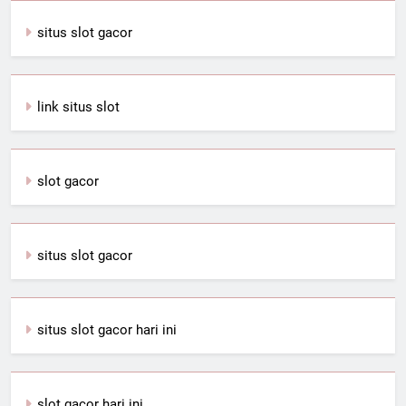
situs slot gacor
link situs slot
slot gacor
situs slot gacor
situs slot gacor hari ini
slot gacor hari ini