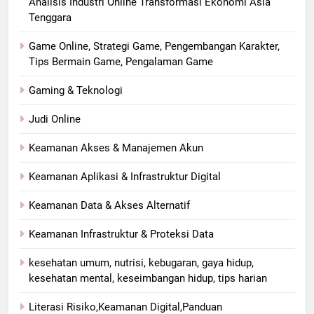
Analisis Industri Online Transformasi Ekonomi Asia
Tenggara
Game Online, Strategi Game, Pengembangan Karakter,
Tips Bermain Game, Pengalaman Game
Gaming & Teknologi
Judi Online
Keamanan Akses & Manajemen Akun
Keamanan Aplikasi & Infrastruktur Digital
Keamanan Data & Akses Alternatif
Keamanan Infrastruktur & Proteksi Data
kesehatan umum, nutrisi, kebugaran, gaya hidup,
kesehatan mental, keseimbangan hidup, tips harian
Literasi Risiko,Keamanan Digital,Panduan