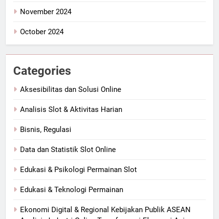
November 2024
October 2024
Categories
Aksesibilitas dan Solusi Online
Analisis Slot & Aktivitas Harian
Bisnis, Regulasi
Data dan Statistik Slot Online
Edukasi & Psikologi Permainan Slot
Edukasi & Teknologi Permainan
Ekonomi Digital & Regional Kebijakan Publik ASEAN