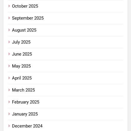
October 2025
September 2025
August 2025
July 2025
June 2025
May 2025
April 2025
March 2025
February 2025
January 2025
December 2024