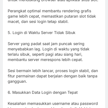
Perangkat optimal membantu rendering grafis
game lebih cepat, memastikan putaran slot tidak
macet, dan sesi login tetap stabil.
5. Login di Waktu Server Tidak Sibuk
Server yang padat saat jam puncak sering
menyebabkan lag. Login di waktu yang tidak
terlalu sibuk, seperti pagi atau siang hari,
membantu server merespons lebih cepat.
Sesi bermain lebih lancar, proses login stabil, dan
fitur permainan dapat berjalan dengan baik tanpa
gangguan.
6. Masukkan Data Login dengan Tepat
Kesalahan memasukkan username atau password