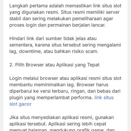
Langkah pertama adalah memastikan link situs slot
yang digunakan resmi. Situs resmi memiliki server
stabil dan sering melakukan pemeliharaan agar
proses login dan permainan berjalan lancar.
Hindari link dari sumber tidak jelas atau
sementara, karena situs tersebut sering mengalami
lag, downtime, atau bahkan risiko scam.
2. Pilih Browser atau Aplikasi yang Tepat
Login melalui browser atau aplikasi resmi situs slot
membantu meminimalkan lag. Browser harus
diperbarui ke versi terbaru, ringan, dan bebas dari
plugin yang memperlambat performa.
link situs
slot gacor
Jika situs menyediakan aplikasi resmi, gunakan
aplikasi tersebut. Aplikasi sering lebih cepat
memuat halaman, mendukung grafik game, dan