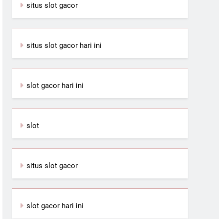
situs slot gacor
situs slot gacor hari ini
slot gacor hari ini
slot
situs slot gacor
slot gacor hari ini