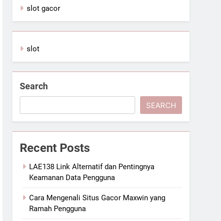
slot gacor
slot
Search
SEARCH
Recent Posts
LAE138 Link Alternatif dan Pentingnya
Keamanan Data Pengguna
Cara Mengenali Situs Gacor Maxwin yang
Ramah Pengguna