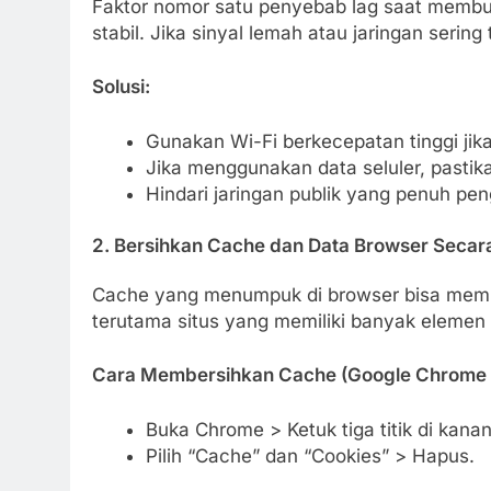
Faktor nomor satu penyebab lag saat membuka
stabil. Jika sinyal lemah atau jaringan serin
Solusi:
Gunakan Wi-Fi berkecepatan tinggi jika
Jika menggunakan data seluler, pastik
Hindari jaringan publik yang penuh pe
2. Bersihkan Cache dan Data Browser Secar
Cache yang menumpuk di browser bisa memp
terutama situs yang memiliki banyak elemen v
Cara Membersihkan Cache (Google Chrome 
Buka Chrome > Ketuk tiga titik di kana
Pilih “Cache” dan “Cookies” > Hapus.