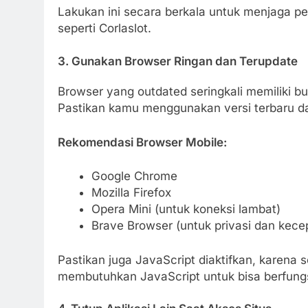
Lakukan ini secara berkala untuk menjaga pe
seperti Corlaslot.
3. Gunakan Browser Ringan dan Terupdate
Browser yang outdated seringkali memiliki b
Pastikan kamu menggunakan versi terbaru da
Rekomendasi Browser Mobile:
Google Chrome
Mozilla Firefox
Opera Mini (untuk koneksi lambat)
Brave Browser (untuk privasi dan kece
Pastikan juga JavaScript diaktifkan, karena 
membutuhkan JavaScript untuk bisa berfungs