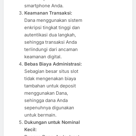
smartphone Anda.
Keamanan Transaksi:
Dana menggunakan sistem
enkripsi tingkat tinggi dan
autentikasi dua langkah,
sehingga transaksi Anda
terlindungi dari ancaman
keamanan digital.
Bebas Biaya Administrasi:
Sebagian besar situs slot
tidak mengenakan biaya
tambahan untuk deposit
menggunakan Dana,
sehingga dana Anda
sepenuhnya digunakan
untuk bermain.
Dukungan untuk Nominal
Kecil: