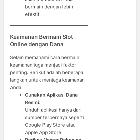
bermain dengan lebih
efektif.
Keamanan Bermain Slot
Online dengan Dana
Selain memahami cara bermain,
keamanan juga menjadi faktor
penting. Berikut adalah beberapa
langkah untuk menjaga keamanan
Anda:
Gunakan Aplikasi Dana
Resmi:
Unduh aplikasi hanya dari
sumber terpercaya seperti
Google Play Store atau
Apple App Store.
Periksa Nomor Rekening