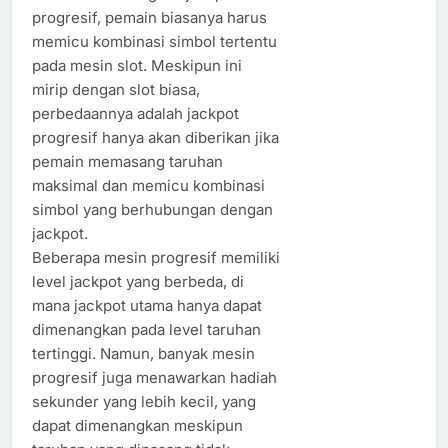
progresif, pemain biasanya harus
memicu kombinasi simbol tertentu
pada mesin slot. Meskipun ini
mirip dengan slot biasa,
perbedaannya adalah jackpot
progresif hanya akan diberikan jika
pemain memasang taruhan
maksimal dan memicu kombinasi
simbol yang berhubungan dengan
jackpot.
Beberapa mesin progresif memiliki
level jackpot yang berbeda, di
mana jackpot utama hanya dapat
dimenangkan pada level taruhan
tertinggi. Namun, banyak mesin
progresif juga menawarkan hadiah
sekunder yang lebih kecil, yang
dapat dimenangkan meskipun