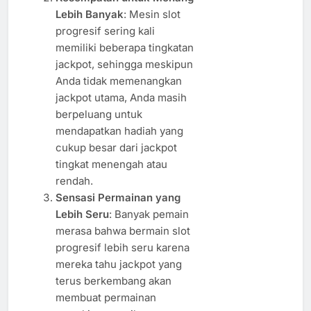
Lebih Banyak
: Mesin slot
progresif sering kali
memiliki beberapa tingkatan
jackpot, sehingga meskipun
Anda tidak memenangkan
jackpot utama, Anda masih
berpeluang untuk
mendapatkan hadiah yang
cukup besar dari jackpot
tingkat menengah atau
rendah.
Sensasi Permainan yang
Lebih Seru
: Banyak pemain
merasa bahwa bermain slot
progresif lebih seru karena
mereka tahu jackpot yang
terus berkembang akan
membuat permainan