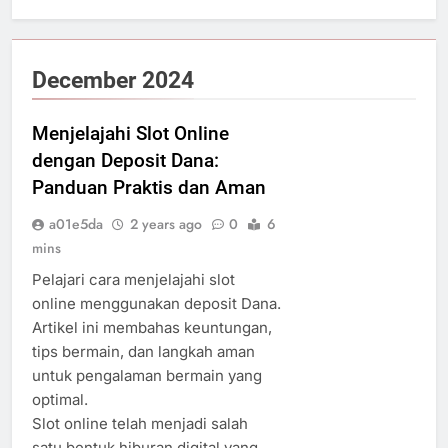
December 2024
Menjelajahi Slot Online
dengan Deposit Dana:
Panduan Praktis dan Aman
a01e5da
2 years ago
0
6
mins
Pelajari cara menjelajahi slot
online menggunakan deposit Dana.
Artikel ini membahas keuntungan,
tips bermain, dan langkah aman
untuk pengalaman bermain yang
optimal.
Slot online telah menjadi salah
satu bentuk hiburan digital yang