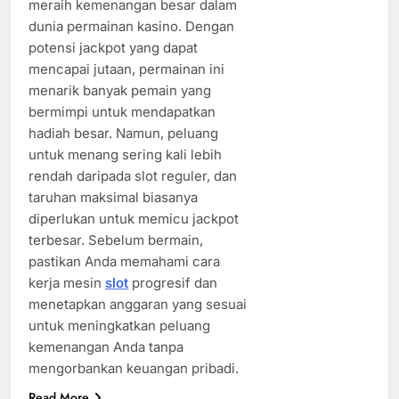
meraih kemenangan besar dalam
dunia permainan kasino. Dengan
potensi jackpot yang dapat
mencapai jutaan, permainan ini
menarik banyak pemain yang
bermimpi untuk mendapatkan
hadiah besar. Namun, peluang
untuk menang sering kali lebih
rendah daripada slot reguler, dan
taruhan maksimal biasanya
diperlukan untuk memicu jackpot
terbesar. Sebelum bermain,
pastikan Anda memahami cara
kerja mesin
slot
progresif dan
menetapkan anggaran yang sesuai
untuk meningkatkan peluang
kemenangan Anda tanpa
mengorbankan keuangan pribadi.
Read More