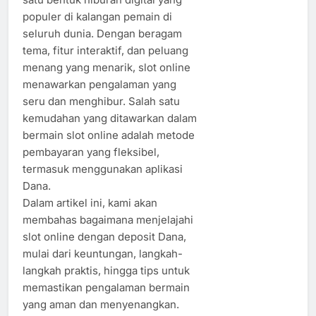
populer di kalangan pemain di
seluruh dunia. Dengan beragam
tema, fitur interaktif, dan peluang
menang yang menarik, slot online
menawarkan pengalaman yang
seru dan menghibur. Salah satu
kemudahan yang ditawarkan dalam
bermain slot online adalah metode
pembayaran yang fleksibel,
termasuk menggunakan aplikasi
Dana.
Dalam artikel ini, kami akan
membahas bagaimana menjelajahi
slot online dengan deposit Dana,
mulai dari keuntungan, langkah-
langkah praktis, hingga tips untuk
memastikan pengalaman bermain
yang aman dan menyenangkan.