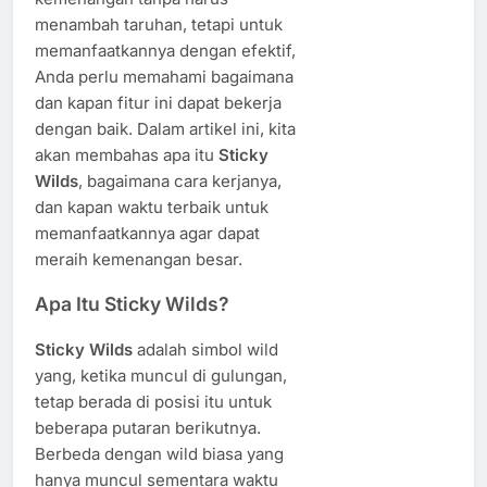
menambah taruhan, tetapi untuk
memanfaatkannya dengan efektif,
Anda perlu memahami bagaimana
dan kapan fitur ini dapat bekerja
dengan baik. Dalam artikel ini, kita
akan membahas apa itu
Sticky
Wilds
, bagaimana cara kerjanya,
dan kapan waktu terbaik untuk
memanfaatkannya agar dapat
meraih kemenangan besar.
Apa Itu Sticky Wilds?
Sticky Wilds
adalah simbol wild
yang, ketika muncul di gulungan,
tetap berada di posisi itu untuk
beberapa putaran berikutnya.
Berbeda dengan wild biasa yang
hanya muncul sementara waktu