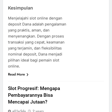
Kesimpulan
Menjelajahi slot online dengan
deposit Dana adalah pengalaman
yang praktis, aman, dan
menyenangkan. Dengan proses
transaksi yang cepat, keamanan
yang terjamin, dan fleksibilitas
nominal deposit, Dana menjadi
pilihan ideal bagi pemain slot
online.
Read More
Slot Progresif: Mengapa
Pembayarannya Bisa
Mencapai Jutaan?
a01e5da
2 years