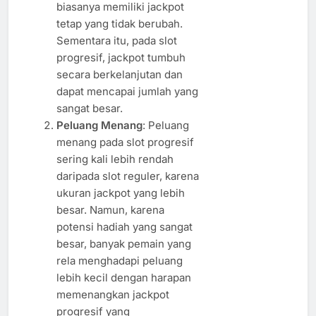
biasanya memiliki jackpot
tetap yang tidak berubah.
Sementara itu, pada slot
progresif, jackpot tumbuh
secara berkelanjutan dan
dapat mencapai jumlah yang
sangat besar.
Peluang Menang
: Peluang
menang pada slot progresif
sering kali lebih rendah
daripada slot reguler, karena
ukuran jackpot yang lebih
besar. Namun, karena
potensi hadiah yang sangat
besar, banyak pemain yang
rela menghadapi peluang
lebih kecil dengan harapan
memenangkan jackpot
progresif yang