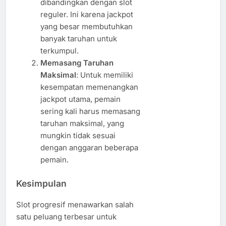
dibandingkan dengan slot
reguler. Ini karena jackpot
yang besar membutuhkan
banyak taruhan untuk
terkumpul.
Memasang Taruhan
Maksimal
: Untuk memiliki
kesempatan memenangkan
jackpot utama, pemain
sering kali harus memasang
taruhan maksimal, yang
mungkin tidak sesuai
dengan anggaran beberapa
pemain.
Kesimpulan
Slot progresif menawarkan salah
satu peluang terbesar untuk