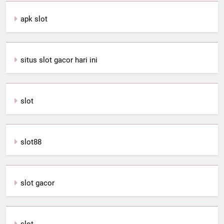
apk slot
situs slot gacor hari ini
slot
slot88
slot gacor
slot