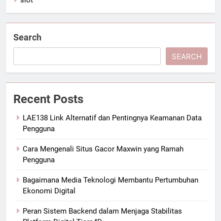
Search
SEARCH
Recent Posts
LAE138 Link Alternatif dan Pentingnya Keamanan Data
Pengguna
Cara Mengenali Situs Gacor Maxwin yang Ramah
Pengguna
Bagaimana Media Teknologi Membantu Pertumbuhan
Ekonomi Digital
Peran Sistem Backend dalam Menjaga Stabilitas