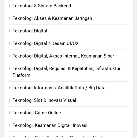
Teknologi & Sistem Backend
Teknologi Akses & Keamanan Jaringan
Teknologi Digital
Teknologi Digital / Desain UI/UX
Teknologi Digital, Akses Internet, Keamanan Siber
Teknologi Digital, Regulasi & Kepatuhan, Infrastruktur
Platform
Teknologi Informasi / Analitik Data / Big Data
Teknologi Slot & Inovasi Visual
Teknologi, Game Online
Teknologi, Keamanan Digital, Inovasi