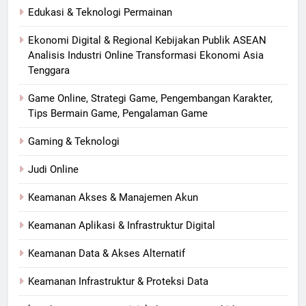
Edukasi & Teknologi Permainan
Ekonomi Digital & Regional Kebijakan Publik ASEAN
Analisis Industri Online Transformasi Ekonomi Asia
Tenggara
Game Online, Strategi Game, Pengembangan Karakter,
Tips Bermain Game, Pengalaman Game
Gaming & Teknologi
Judi Online
Keamanan Akses & Manajemen Akun
Keamanan Aplikasi & Infrastruktur Digital
Keamanan Data & Akses Alternatif
Keamanan Infrastruktur & Proteksi Data