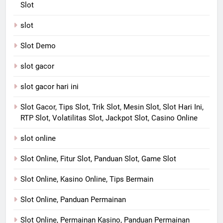
Slot
slot
Slot Demo
slot gacor
slot gacor hari ini
Slot Gacor, Tips Slot, Trik Slot, Mesin Slot, Slot Hari Ini,
RTP Slot, Volatilitas Slot, Jackpot Slot, Casino Online
slot online
Slot Online, Fitur Slot, Panduan Slot, Game Slot
Slot Online, Kasino Online, Tips Bermain
Slot Online, Panduan Permainan
Slot Online, Permainan Kasino, Panduan Permainan