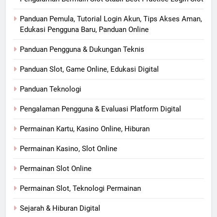
Panduan Pemula, Tutorial Login Akun, Tips Akses Aman,
Edukasi Pengguna Baru, Panduan Online
Panduan Pengguna & Dukungan Teknis
Panduan Slot, Game Online, Edukasi Digital
Panduan Teknologi
Pengalaman Pengguna & Evaluasi Platform Digital
Permainan Kartu, Kasino Online, Hiburan
Permainan Kasino, Slot Online
Permainan Slot Online
Permainan Slot, Teknologi Permainan
Sejarah & Hiburan Digital