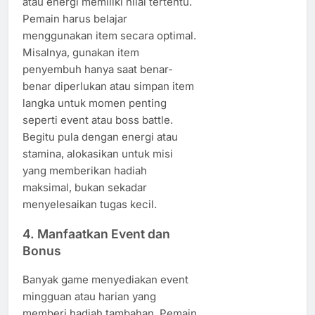
atau energi memiliki nilai tertentu.
Pemain harus belajar
menggunakan item secara optimal.
Misalnya, gunakan item
penyembuh hanya saat benar-
benar diperlukan atau simpan item
langka untuk momen penting
seperti event atau boss battle.
Begitu pula dengan energi atau
stamina, alokasikan untuk misi
yang memberikan hadiah
maksimal, bukan sekadar
menyelesaikan tugas kecil.
4. Manfaatkan Event dan
Bonus
Banyak game menyediakan event
mingguan atau harian yang
memberi hadiah tambahan. Pemain