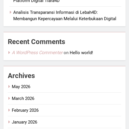
Platform Digital Tiara4D
Analisis Transparansi Informasi di Lebah4D:
Membangun Kepercayaan Melalui Keterbukaan Digital
Recent Comments
A WordPress Commenter
on
Hello world!
Archives
May 2026
March 2026
February 2026
January 2026