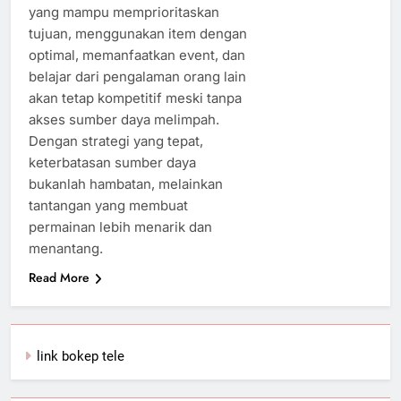
yang mampu memprioritaskan
tujuan, menggunakan item dengan
optimal, memanfaatkan event, dan
belajar dari pengalaman orang lain
akan tetap kompetitif meski tanpa
akses sumber daya melimpah.
Dengan strategi yang tepat,
keterbatasan sumber daya
bukanlah hambatan, melainkan
tantangan yang membuat
permainan lebih menarik dan
menantang.
Read More
link bokep tele