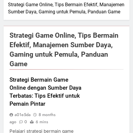
Strategi Game Online, Tips Bermain Efektif, Manajemen
Sumber Daya, Gaming untuk Pemula, Panduan Game
Strategi Game Online, Tips Bermain
Efektif, Manajemen Sumber Daya,
Gaming untuk Pemula, Panduan
Game
Strategi Bermain Game
Online dengan Sumber Daya
Terbatas: Tips Efektif untuk
Pemain Pintar
a01e5da
8 months
ago
0
6 mins
Pelajari strategi bermain game