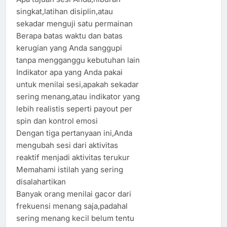
singkat,latihan disiplin,atau
sekadar menguji satu permainan
Berapa batas waktu dan batas
kerugian yang Anda sanggupi
tanpa mengganggu kebutuhan lain
Indikator apa yang Anda pakai
untuk menilai sesi,apakah sekadar
sering menang,atau indikator yang
lebih realistis seperti payout per
spin dan kontrol emosi
Dengan tiga pertanyaan ini,Anda
mengubah sesi dari aktivitas
reaktif menjadi aktivitas terukur
Memahami istilah yang sering
disalahartikan
Banyak orang menilai gacor dari
frekuensi menang saja,padahal
sering menang kecil belum tentu