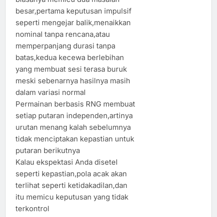
besar,pertama keputusan impulsif
seperti mengejar balik,menaikkan
nominal tanpa rencana,atau
memperpanjang durasi tanpa
batas,kedua kecewa berlebihan
yang membuat sesi terasa buruk
meski sebenarnya hasilnya masih
dalam variasi normal
Permainan berbasis RNG membuat
setiap putaran independen,artinya
urutan menang kalah sebelumnya
tidak menciptakan kepastian untuk
putaran berikutnya
Kalau ekspektasi Anda disetel
seperti kepastian,pola acak akan
terlihat seperti ketidakadilan,dan
itu memicu keputusan yang tidak
terkontrol