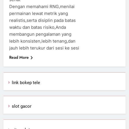
Dengan memahami RNG,menilai
permainan lewat metrik yang
realistis,serta disiplin pada batas
waktu dan batas risiko,Anda
membangun pengalaman yang
lebih konsisten,lebih tenang,dan
jauh lebih terukur dari sesi ke sesi
Read More
link bokep tele
slot gacor