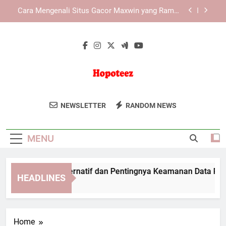
Pengguna
Skip
Bagaimana Media Teknologi Membantu
to
Pertumbuhan Ekonomi Digital
content
Peran Sistem Backend dalam Menjaga Stabilitas
Platform Digital Tiara4D
LAE138 Link Alternatif dan Pentingnya Keamanan
Data Pengguna
Cara Mengenali Situs Gacor Maxwin yang Ramah
Pengguna
Hopoteez
Hopoteez Menyediakan Layanan
Bagaimana Media Teknologi Membantu
NEWSLETTER
RANDOM NEWS
Pertumbuhan Ekonomi Digital
Pembuatan T-Shirt Dan Merchandise
Kustom Dengan Desain Kreatif Dan
Peran Sistem Backend dalam Menjaga Stabilitas
Platform Digital Tiara4D
MENU
Harga Terjangkau.
LAE138 Link Alternatif dan Pentingnya Keamanan Data Pengg
HEADLINES
3 Months Ago
Home