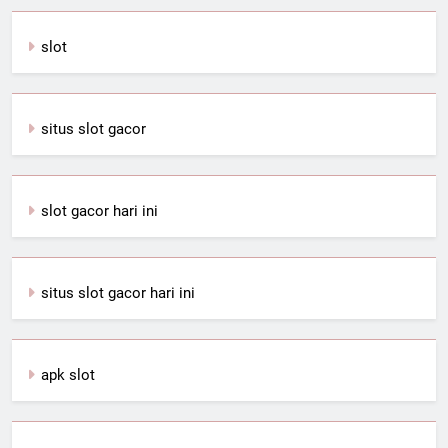
slot
situs slot gacor
slot gacor hari ini
situs slot gacor hari ini
apk slot