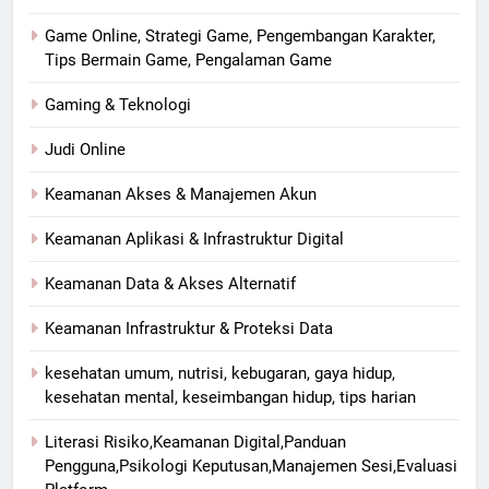
Game Online, Strategi Game, Pengembangan Karakter,
Tips Bermain Game, Pengalaman Game
Gaming & Teknologi
Judi Online
Keamanan Akses & Manajemen Akun
Keamanan Aplikasi & Infrastruktur Digital
Keamanan Data & Akses Alternatif
Keamanan Infrastruktur & Proteksi Data
kesehatan umum, nutrisi, kebugaran, gaya hidup,
kesehatan mental, keseimbangan hidup, tips harian
Literasi Risiko,Keamanan Digital,Panduan
Pengguna,Psikologi Keputusan,Manajemen Sesi,Evaluasi