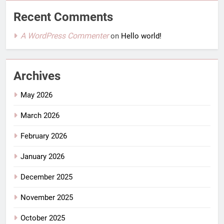
Recent Comments
A WordPress Commenter
on
Hello world!
Archives
May 2026
March 2026
February 2026
January 2026
December 2025
November 2025
October 2025