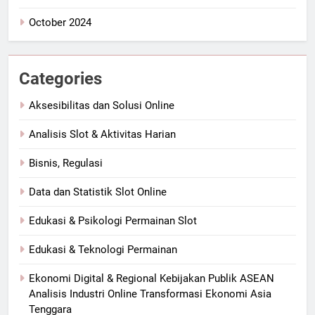
October 2024
Categories
Aksesibilitas dan Solusi Online
Analisis Slot & Aktivitas Harian
Bisnis, Regulasi
Data dan Statistik Slot Online
Edukasi & Psikologi Permainan Slot
Edukasi & Teknologi Permainan
Ekonomi Digital & Regional Kebijakan Publik ASEAN
Analisis Industri Online Transformasi Ekonomi Asia
Tenggara