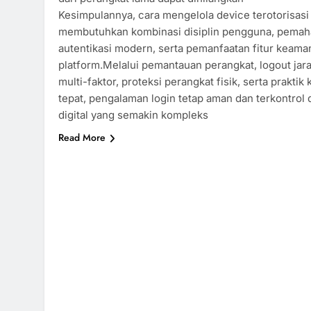
Kesimpulannya, cara mengelola device terotorisasi
membutuhkan kombinasi disiplin pengguna, pema
autentikasi modern, serta pemanfaatan fitur keama
platform.Melalui pemantauan perangkat, logout jarak
multi-faktor, proteksi perangkat fisik, serta praktik
tepat, pengalaman login tetap aman dan terkontrol
digital yang semakin kompleks
Read More