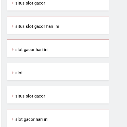
situs slot gacor
situs slot gacor hari ini
slot gacor hari ini
slot
situs slot gacor
slot gacor hari ini