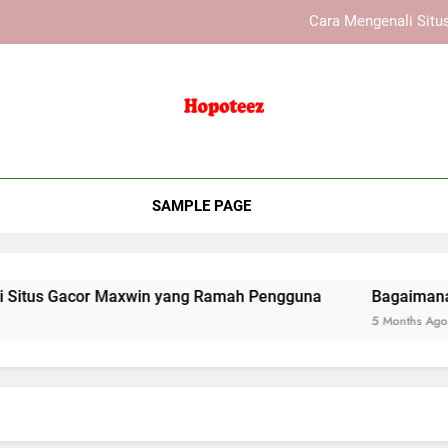
Cara Mengenali Sit
Bagaimana Media Teknologi Me
Peran Sistem Backend dalam Menjag
oteez
LAE138 Link Alternatif d
Menyediakan Layanan Pembuatan T-Shirt Dan Merchandise Kus
Cara Mengenali Sit
SAMPLE PAGE
Bagaimana Media Teknologi Me
Peran Sistem Backend dalam Menjag
r Maxwin yang Ramah Pengguna
Bagaimana Media Tekno
5 Months Ago