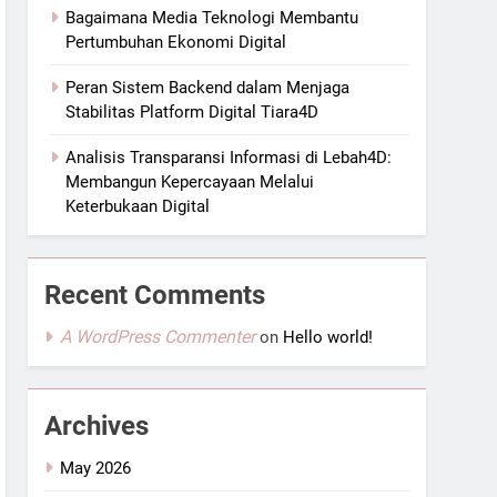
Bagaimana Media Teknologi Membantu
Pertumbuhan Ekonomi Digital
Peran Sistem Backend dalam Menjaga
Stabilitas Platform Digital Tiara4D
Analisis Transparansi Informasi di Lebah4D:
Membangun Kepercayaan Melalui
Keterbukaan Digital
Recent Comments
A WordPress Commenter
on
Hello world!
Archives
May 2026