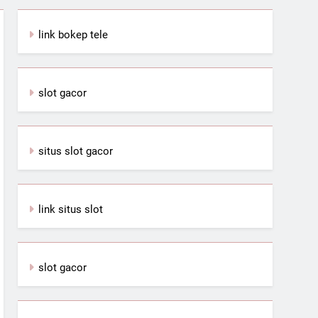
link bokep tele
slot gacor
situs slot gacor
link situs slot
slot gacor