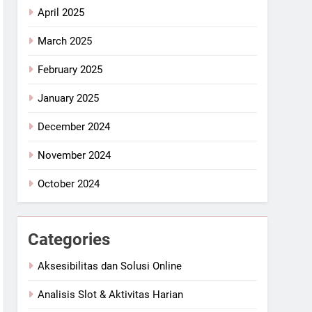
April 2025
March 2025
February 2025
January 2025
December 2024
November 2024
October 2024
Categories
Aksesibilitas dan Solusi Online
Analisis Slot & Aktivitas Harian