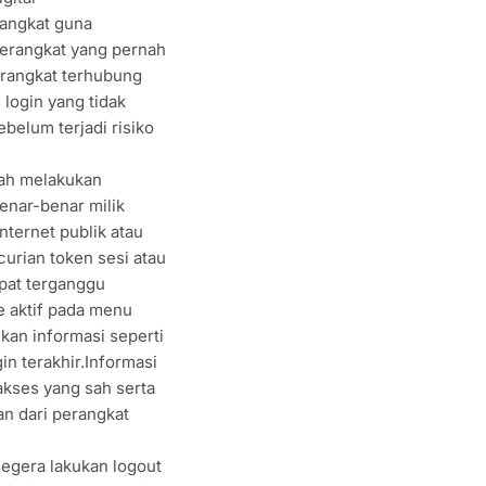
rangkat guna
rangkat yang pernah
erangkat terhubung
 login yang tidak
belum terjadi risiko
ah melakukan
benar-benar milik
ternet publik atau
curian token sesi atau
pat terganggu
e aktif pada menu
an informasi seperti
gin terakhir.Informasi
akses yang sah serta
n dari perangkat
segera lakukan logout