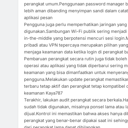
perangkat umum.Penggunaan password manager ber
lebih aman dibanding menyimpan sandi dalam catata
aplikasi pesan
Pengguna juga perlu memperhatikan jaringan yang
digunakan.Sambungan Wi-Fi publik sering menjadi
in-the-middle yang berpotensi mencuri sesi login
pribadi atau VPN tepercaya merupakan pilihan yang
menjaga keamanan data ketika login di perangkat b
Pembaruan perangkat secara rutin juga tidak boleh
operasi atau aplikasi yang tidak diperbarui sering m
keamanan yang bisa dimanfaatkan untuk menyerang
pengguna.Melakukan update perangkat memastika
terbaru tetap aktif dan perangkat tetap kompatibel
keamanan Kaya787
Terakhir, lakukan audit perangkat secara berkala.
sudah tidak digunakan, misalnya ponsel lama atau l
dijual.Kontrol ini memastikan bahwa akses hanya d
perangkat yang benar-benar dipakai saat ini sehingg
dari perangkat lama dapat dihilangkan