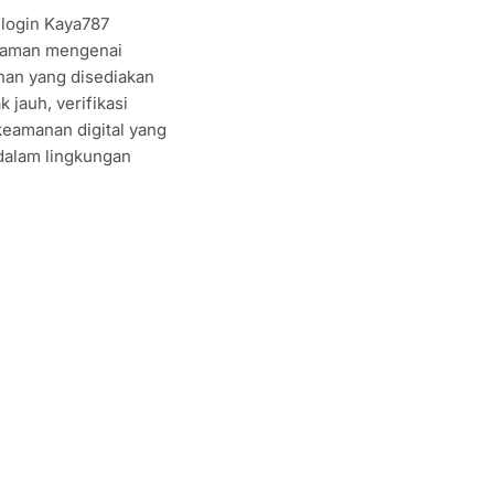
 login Kaya787
haman mengenai
nan yang disediakan
 jauh, verifikasi
 keamanan digital yang
 dalam lingkungan