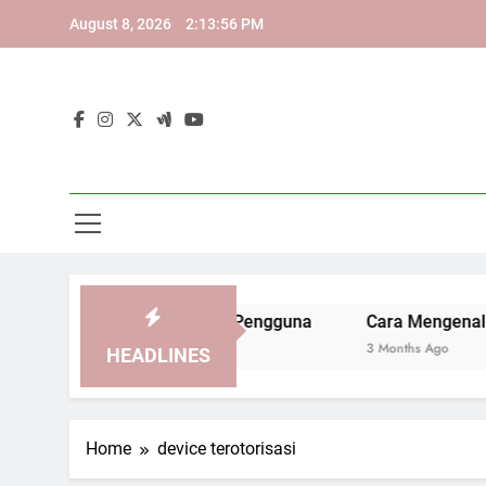
Skip
August 8, 2026
2:13:57 PM
to
content
Hop
Hopoteez 
ya Keamanan Data Pengguna
Cara Mengenali Situs Gaco
3 Months Ago
HEADLINES
Home
device terotorisasi