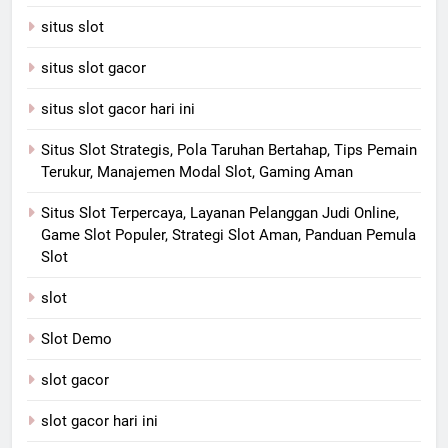
situs slot
situs slot gacor
situs slot gacor hari ini
Situs Slot Strategis, Pola Taruhan Bertahap, Tips Pemain
Terukur, Manajemen Modal Slot, Gaming Aman
Situs Slot Terpercaya, Layanan Pelanggan Judi Online,
Game Slot Populer, Strategi Slot Aman, Panduan Pemula
Slot
slot
Slot Demo
slot gacor
slot gacor hari ini