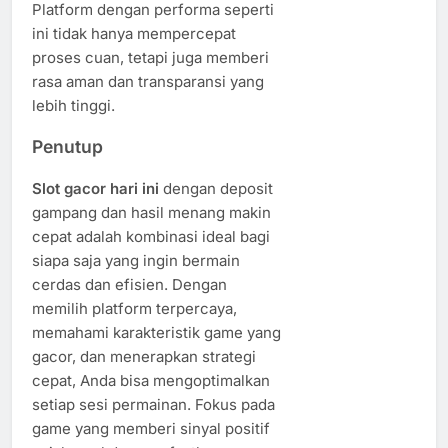
Platform dengan performa seperti
ini tidak hanya mempercepat
proses cuan, tetapi juga memberi
rasa aman dan transparansi yang
lebih tinggi.
Penutup
Slot gacor hari ini
dengan deposit
gampang dan hasil menang makin
cepat adalah kombinasi ideal bagi
siapa saja yang ingin bermain
cerdas dan efisien. Dengan
memilih platform terpercaya,
memahami karakteristik game yang
gacor, dan menerapkan strategi
cepat, Anda bisa mengoptimalkan
setiap sesi permainan. Fokus pada
game yang memberi sinyal positif