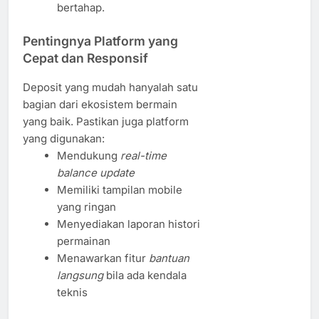
bertahap.
Pentingnya Platform yang
Cepat dan Responsif
Deposit yang mudah hanyalah satu
bagian dari ekosistem bermain
yang baik. Pastikan juga platform
yang digunakan:
Mendukung
real-time
balance update
Memiliki tampilan mobile
yang ringan
Menyediakan laporan histori
permainan
Menawarkan fitur
bantuan
langsung
bila ada kendala
teknis