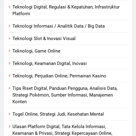
Teknologi Digital, Regulasi & Kepatuhan, Infrastruktur
Platform
Teknologi Informasi / Analitik Data / Big Data
Teknologi Slot & Inovasi Visual
Teknologi, Game Online
Teknologi, Keamanan Digital, Inovasi
Teknologi, Perjudian Online, Permainan Kasino
Tips Riset Digital, Panduan Pengguna, Analisis Data,
Strategi Pokémon, Sumber Informasi, Manajemen
Konten
Togel Online, Strategi Judi, Kesehatan Mental
Ulasan Platform Digital, Tata Kelola Informasi,
Keamanan & Privasi, Strategi Kepercayaan Online,