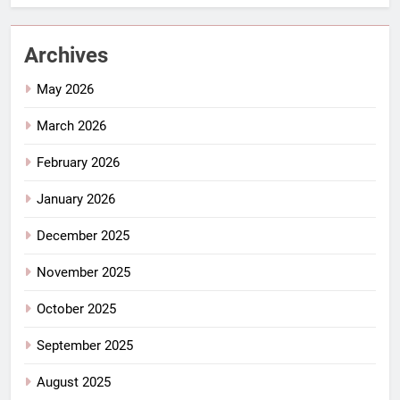
Archives
May 2026
March 2026
February 2026
January 2026
December 2025
November 2025
October 2025
September 2025
August 2025