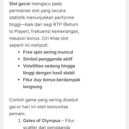
Slot gacor
mengacu pada
permainan slot yang secara
statistik menunjukkan performa
tinggi—baik dari segi RTP (Return
to Player), frekuensi kemenangan,
maupun bonus. Ciri khas slot
seperti ini meliputi:
Free spin sering muncul
Simbol pengganda aktif
Volatilitas sedang hingga
tinggi dengan hasil stabil
Fitur
buy bonus
berdampak
langsung
Contoh game yang sering disebut
gacor hari ini oleh komunitas
pemain:
Gates of Olympus
– Fitur
scatter dan pengganda