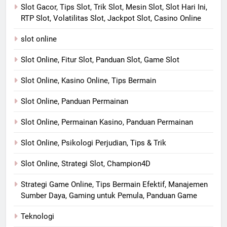
Slot Gacor, Tips Slot, Trik Slot, Mesin Slot, Slot Hari Ini,
RTP Slot, Volatilitas Slot, Jackpot Slot, Casino Online
slot online
Slot Online, Fitur Slot, Panduan Slot, Game Slot
Slot Online, Kasino Online, Tips Bermain
Slot Online, Panduan Permainan
Slot Online, Permainan Kasino, Panduan Permainan
Slot Online, Psikologi Perjudian, Tips & Trik
Slot Online, Strategi Slot, Champion4D
Strategi Game Online, Tips Bermain Efektif, Manajemen
Sumber Daya, Gaming untuk Pemula, Panduan Game
Teknologi