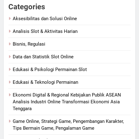
Categories
Aksesibilitas dan Solusi Online
Analisis Slot & Aktivitas Harian
Bisnis, Regulasi
Data dan Statistik Slot Online
Edukasi & Psikologi Permainan Slot
Edukasi & Teknologi Permainan
Ekonomi Digital & Regional Kebijakan Publik ASEAN
Analisis Industri Online Transformasi Ekonomi Asia
Tenggara
Game Online, Strategi Game, Pengembangan Karakter,
Tips Bermain Game, Pengalaman Game