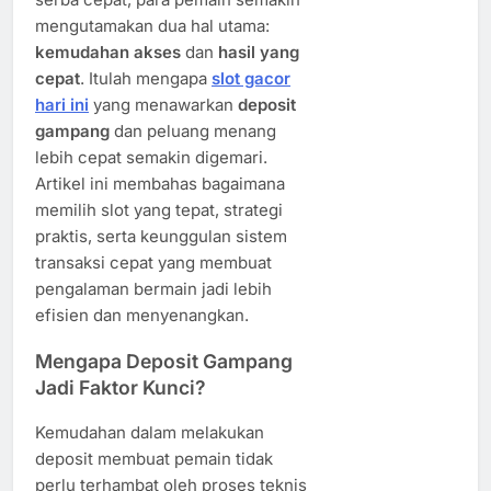
mengutamakan dua hal utama:
kemudahan akses
dan
hasil yang
cepat
. Itulah mengapa
slot gacor
hari ini
yang menawarkan
deposit
gampang
dan peluang menang
lebih cepat semakin digemari.
Artikel ini membahas bagaimana
memilih slot yang tepat, strategi
praktis, serta keunggulan sistem
transaksi cepat yang membuat
pengalaman bermain jadi lebih
efisien dan menyenangkan.
Mengapa Deposit Gampang
Jadi Faktor Kunci?
Kemudahan dalam melakukan
deposit membuat pemain tidak
perlu terhambat oleh proses teknis