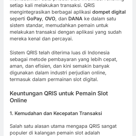
setiap kali melakukan transaksi. QRIS
mengintegrasikan berbagai aplikasi
dompet digital
seperti
GoPay
,
OVO
, dan
DANA
ke dalam satu
sistem standar, memudahkan pemain untuk
melakukan transaksi dengan aplikasi yang sudah
mereka kenal dan percayai.
Sistem QRIS telah diterima luas di Indonesia
sebagai metode pembayaran yang lebih cepat,
aman, dan efisien, dan kini semakin banyak
digunakan dalam industri perjudian online,
termasuk dalam permainan slot digital.
Keuntungan QRIS untuk Pemain Slot
Online
1.
Kemudahan dan Kecepatan Transaksi
Salah satu alasan utama mengapa QRIS sangat
populer di kalangan pemain slot adalah