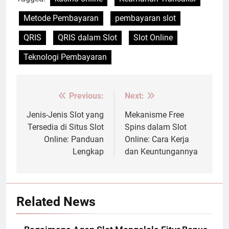
Metode Pembayaran
pembayaran slot
QRIS
QRIS dalam Slot
Slot Online
Teknologi Pembayaran
Previous:
Next:
Post
navigation
Jenis-Jenis Slot yang
Mekanisme Free
Tersedia di Situs Slot
Spins dalam Slot
Online: Panduan
Online: Cara Kerja
Lengkap
dan Keuntungannya
Related News