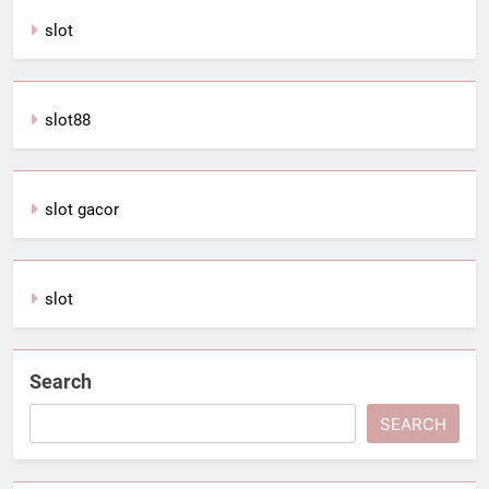
slot
slot88
slot gacor
slot
Search
SEARCH