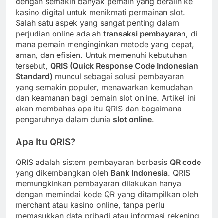
dengan semakin banyak pemain yang beralih ke
kasino digital untuk menikmati permainan slot.
Salah satu aspek yang sangat penting dalam
perjudian online adalah
transaksi pembayaran
, di
mana pemain menginginkan metode yang cepat,
aman, dan efisien. Untuk memenuhi kebutuhan
tersebut,
QRIS (Quick Response Code Indonesian
Standard)
muncul sebagai solusi pembayaran
yang semakin populer, menawarkan kemudahan
dan keamanan bagi pemain slot online. Artikel ini
akan membahas apa itu QRIS dan bagaimana
pengaruhnya dalam dunia
slot online
.
Apa Itu QRIS?
QRIS adalah sistem pembayaran berbasis
QR code
yang dikembangkan oleh
Bank Indonesia
. QRIS
memungkinkan pembayaran dilakukan hanya
dengan memindai kode QR yang ditampilkan oleh
merchant atau kasino online, tanpa perlu
memasukkan data pribadi atau informasi rekening