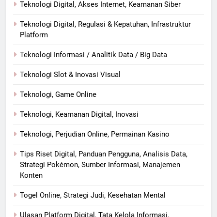
Teknologi Digital, Akses Internet, Keamanan Siber
Teknologi Digital, Regulasi & Kepatuhan, Infrastruktur
Platform
Teknologi Informasi / Analitik Data / Big Data
Teknologi Slot & Inovasi Visual
Teknologi, Game Online
Teknologi, Keamanan Digital, Inovasi
Teknologi, Perjudian Online, Permainan Kasino
Tips Riset Digital, Panduan Pengguna, Analisis Data,
Strategi Pokémon, Sumber Informasi, Manajemen
Konten
Togel Online, Strategi Judi, Kesehatan Mental
Ulasan Platform Digital, Tata Kelola Informasi,