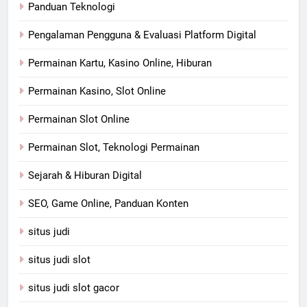
Panduan Teknologi
Pengalaman Pengguna & Evaluasi Platform Digital
Permainan Kartu, Kasino Online, Hiburan
Permainan Kasino, Slot Online
Permainan Slot Online
Permainan Slot, Teknologi Permainan
Sejarah & Hiburan Digital
SEO, Game Online, Panduan Konten
situs judi
situs judi slot
situs judi slot gacor