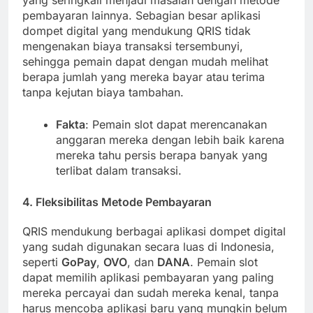
pembayaran lainnya. Sebagian besar aplikasi
dompet digital yang mendukung QRIS tidak
mengenakan biaya transaksi tersembunyi,
sehingga pemain dapat dengan mudah melihat
berapa jumlah yang mereka bayar atau terima
tanpa kejutan biaya tambahan.
Fakta
: Pemain slot dapat merencanakan
anggaran mereka dengan lebih baik karena
mereka tahu persis berapa banyak yang
terlibat dalam transaksi.
4.
Fleksibilitas Metode Pembayaran
QRIS mendukung berbagai aplikasi dompet digital
yang sudah digunakan secara luas di Indonesia,
seperti
GoPay
,
OVO
, dan
DANA
. Pemain slot
dapat memilih aplikasi pembayaran yang paling
mereka percayai dan sudah mereka kenal, tanpa
harus mencoba aplikasi baru yang mungkin belum