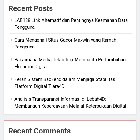
Recent Posts
LAE138 Link Alternatif dan Pentingnya Keamanan Data
Pengguna
Cara Mengenali Situs Gacor Maxwin yang Ramah
Pengguna
Bagaimana Media Teknologi Membantu Pertumbuhan
Ekonomi Digital
Peran Sistem Backend dalam Menjaga Stabilitas
Platform Digital Tiara4D
Analisis Transparansi Informasi di Lebah4D:
Membangun Kepercayaan Melalui Keterbukaan Digital
Recent Comments