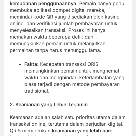
kemudahan penggunaannya
. Pemain hanya perlu
membuka aplikasi dompet digital mereka,
memindai kode QR yang disediakan oleh kasino
online, dan verifikasi jumlah pembayaran untuk
menyelesaikan transaksi. Proses ini hanya
memakan waktu beberapa detik dan
memungkinkan pemain untuk melanjutkan
permainan tanpa harus menunggu lama.
Fakta
: Kecepatan transaksi QRIS
memungkinkan pemain untuk menghemat
waktu dan menghindari keterlambatan yang
biasa terjadi dengan metode pembayaran
tradisional.
2.
Keamanan yang Lebih Terjamin
Keamanan adalah salah satu prioritas utama dalam
transaksi online, terutama dalam perjudian digital.
QRIS memberikan
keamanan yang lebih baik