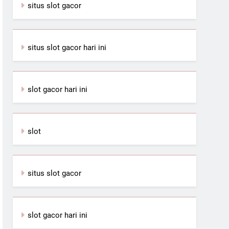
situs slot gacor
situs slot gacor hari ini
slot gacor hari ini
slot
situs slot gacor
slot gacor hari ini