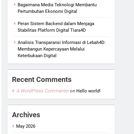
Bagaimana Media Teknologi Membantu
Pertumbuhan Ekonomi Digital
Peran Sistem Backend dalam Menjaga
Stabilitas Platform Digital Tiara4D
Analisis Transparansi Informasi di Lebah4D:
Membangun Kepercayaan Melalui
Keterbukaan Digital
Recent Comments
A WordPress Commenter
on
Hello world!
Archives
May 2026