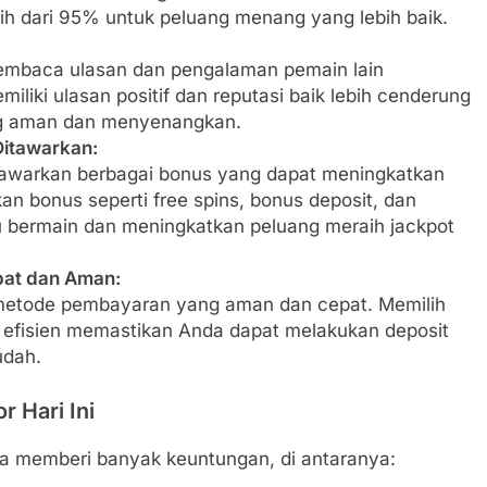
bih dari 95% untuk peluang menang yang lebih baik.
embaca ulasan dan pengalaman pemain lain
iliki ulasan positif dan reputasi baik lebih cenderung
g aman dan menyenangkan.
itawarkan:
enawarkan berbagai bonus yang dapat meningkatkan
 bonus seperti free spins, bonus deposit, dan
bermain dan meningkatkan peluang meraih jackpot
at dan Aman:
 metode pembayaran yang aman dan cepat. Memilih
 efisien memastikan Anda dapat melakukan deposit
udah.
r Hari Ini
ya memberi banyak keuntungan, di antaranya: