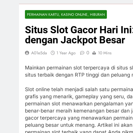
PERMAINAN KARTU, KASINO ONLINE, HIBURAN
Situs Slot Gacor Hari In
dengan Jackpot Besar
0
A01e5da
1 Year Ago
10 Mins
Mainkan permainan slot terpercaya di situs sl
situs terbaik dengan RTP tinggi dan peluang
Slot online telah menjadi salah satu permaina
grafis yang menarik, gameplay yang seru, 
permainan slot menawarkan pengalaman yang
benar-benar meraih kemenangan besar dan jac
gacor terpercaya yang menawarkan permainan
peluang besar untuk menang. Artikel ini akan
permainan slot terbaik yang dapat Anda nik