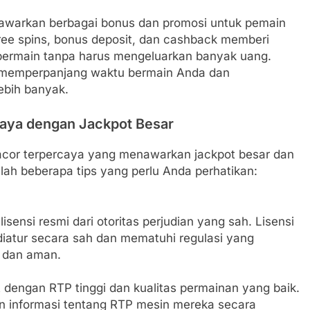
enawarkan berbagai bonus dan promosi untuk pemain
ree spins, bonus deposit, dan cashback memberi
bermain tanpa harus mengeluarkan banyak uang.
 memperpanjang waktu bermain Anda dan
ebih banyak.
caya dengan Jackpot Besar
gacor terpercaya yang menawarkan jackpot besar dan
ah beberapa tips yang perlu Anda perhatikan:
lisensi resmi dari otoritas perjudian yang sah. Lisensi
diatur secara sah dan mematuhi regulasi yang
r dan aman.
 dengan RTP tinggi dan kualitas permainan yang baik.
n informasi tentang RTP mesin mereka secara