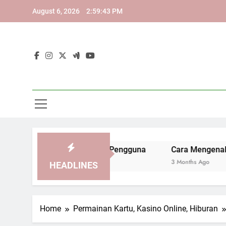
Skip
August 6, 2026
2:59:44 PM
to
content
Hop
Hopoteez 
ngnya Keamanan Data Pengguna
Cara Mengenali Situs 
3 Months Ago
HEADLINES
Home
Permainan Kartu, Kasino Online, Hiburan