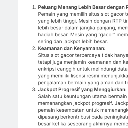
Peluang Menang Lebih Besar dengan R
Pemain yang memilih situs slot gacor
yang lebih tinggi. Mesin dengan RTP t
lebih besar dalam jangka panjang, me
hadiah besar. Mesin yang “gacor” mem
sering dan jackpot lebih besar.
Keamanan dan Kenyamanan:
Situs slot gacor terpercaya tidak han
tetapi juga menjamin keamanan dan 
enkripsi canggih untuk melindungi data p
yang memiliki lisensi resmi menunjuk
pengalaman bermain yang aman dan t
Jackpot Progresif yang Menggiurkan:
Salah satu keuntungan utama bermain d
memenangkan jackpot progresif. Jackpo
pemain kesempatan untuk memenangkan
dipasang berkontribusi pada peningka
besar ketika seseorang akhirnya meme