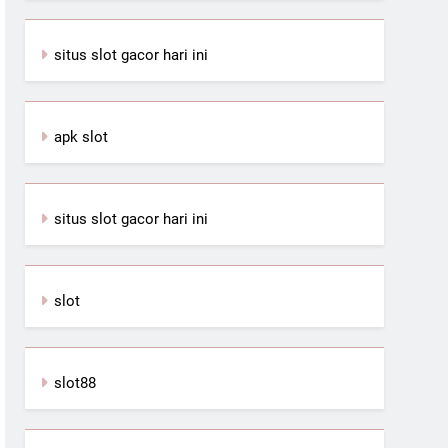
situs slot gacor hari ini
apk slot
situs slot gacor hari ini
slot
slot88