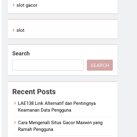
slot gacor
slot
Search
SEARCH
Recent Posts
LAE138 Link Alternatif dan Pentingnya
Keamanan Data Pengguna
Cara Mengenali Situs Gacor Maxwin yang
Ramah Pengguna