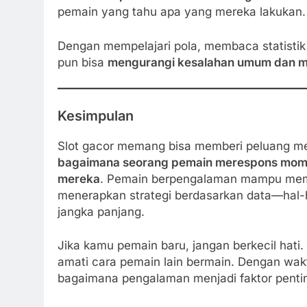
pemain yang tahu apa yang mereka lakukan.
Dengan mempelajari pola, membaca statistik
pun bisa
mengurangi kesalahan umum dan m
Kesimpulan
Slot gacor memang bisa memberi peluang me
bagaimana seorang pemain merespons momen
mereka
. Pemain berpengalaman mampu mem
menerapkan strategi berdasarkan data—hal-
jangka panjang.
Jika kamu pemain baru, jangan berkecil hati. 
amati cara pemain lain bermain. Dengan wak
bagaimana pengalaman menjadi faktor penti