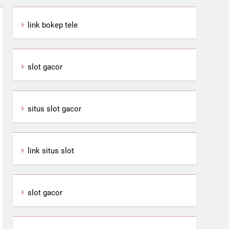
link bokep tele
slot gacor
situs slot gacor
link situs slot
slot gacor