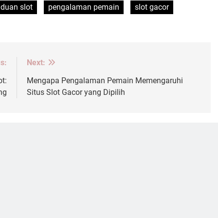
duan slot
pengalaman pemain
slot gacor
s:
Next:
t:
Mengapa Pengalaman Pemain Memengaruhi
ng
Situs Slot Gacor yang Dipilih