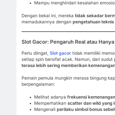
Mampu menghindari kesalahan emosiona
Dengan bekal ini, mereka
tidak sekadar ber
memadukannya dengan
pengetahuan teknis d
Slot Gacor: Pengaruh Real atau Hanya
Perlu diingat,
Slot gacor
tidak memiliki memor
setiap spin bersifat acak. Namun, dari sudu
terasa lebih sering memberikan kemenanga
Pemain pemula mungkin merasa bingung kapan
berpengalaman:
Melihat adanya
frekuensi kemenangan 
Memperhatikan
scatter dan wild yang 
Mengenali
perilaku simbol bonus sebel