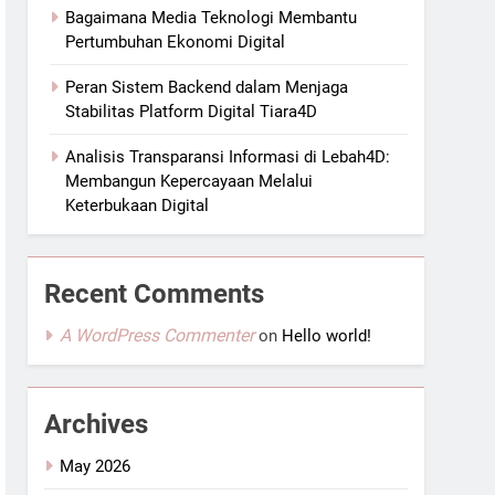
Bagaimana Media Teknologi Membantu
Pertumbuhan Ekonomi Digital
Peran Sistem Backend dalam Menjaga
Stabilitas Platform Digital Tiara4D
Analisis Transparansi Informasi di Lebah4D:
Membangun Kepercayaan Melalui
Keterbukaan Digital
Recent Comments
A WordPress Commenter
on
Hello world!
Archives
May 2026