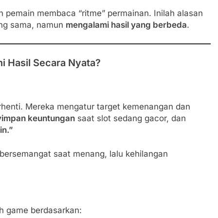
 pemain membaca “ritme” permainan. Inilah alasan
yang sama, namun
mengalami hasil yang berbeda
.
 Hasil Secara Nyata?
rhenti. Mereka mengatur target kemenangan dan
impan keuntungan
saat slot sedang gacor, dan
in.”
alu bersemangat saat menang, lalu kehilangan
h game berdasarkan: