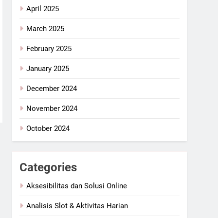
April 2025
March 2025
February 2025
January 2025
December 2024
November 2024
October 2024
Categories
Aksesibilitas dan Solusi Online
Analisis Slot & Aktivitas Harian