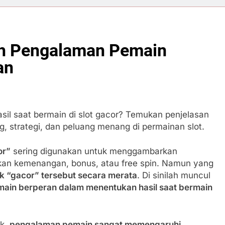
uh Pengalaman Pemain
an
l saat bermain di slot gacor? Temukan penjelasan
, strategi, dan peluang menang di permainan slot.
or”
sering digunakan untuk menggambarkan
ikan kemenangan, bonus, atau free spin. Namun yang
k “gacor” tersebut secara merata
. Di sinilah muncul
ain berperan dalam menentukan hasil saat bermain
ek,
pengalaman pemain sangat memengaruhi