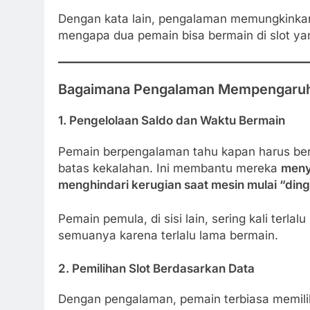
Dengan kata lain, pengalaman memungkinkan
mengapa dua pemain bisa bermain di slot 
Bagaimana Pengalaman Mempengaruhi
1.
Pengelolaan Saldo dan Waktu Bermain
Pemain berpengalaman tahu kapan harus be
batas kekalahan. Ini membantu mereka
meny
menghindari kerugian saat mesin mulai “ding
Pemain pemula, di sisi lain, sering kali terl
semuanya karena terlalu lama bermain.
2.
Pemilihan Slot Berdasarkan Data
Dengan pengalaman, pemain terbiasa memili