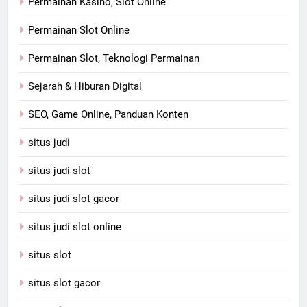
Permainan Kasino, Slot Online
Permainan Slot Online
Permainan Slot, Teknologi Permainan
Sejarah & Hiburan Digital
SEO, Game Online, Panduan Konten
situs judi
situs judi slot
situs judi slot gacor
situs judi slot online
situs slot
situs slot gacor