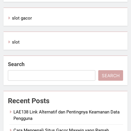
slot gacor
slot
Search
SEARCH
Recent Posts
LAE138 Link Alternatif dan Pentingnya Keamanan Data
Pengguna
Cara Mengenali Situs Gacor Maxwin yang Ramah