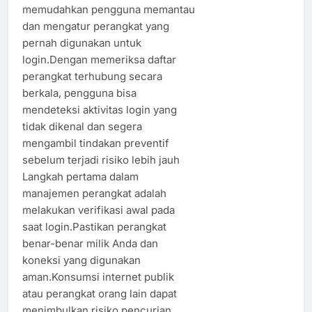
memudahkan pengguna memantau
dan mengatur perangkat yang
pernah digunakan untuk
login.Dengan memeriksa daftar
perangkat terhubung secara
berkala, pengguna bisa
mendeteksi aktivitas login yang
tidak dikenal dan segera
mengambil tindakan preventif
sebelum terjadi risiko lebih jauh
Langkah pertama dalam
manajemen perangkat adalah
melakukan verifikasi awal pada
saat login.Pastikan perangkat
benar-benar milik Anda dan
koneksi yang digunakan
aman.Konsumsi internet publik
atau perangkat orang lain dapat
menimbulkan risiko pencurian