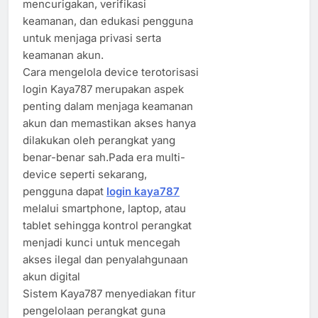
mencurigakan, verifikasi
keamanan, dan edukasi pengguna
untuk menjaga privasi serta
keamanan akun.
Cara mengelola device terotorisasi
login Kaya787 merupakan aspek
penting dalam menjaga keamanan
akun dan memastikan akses hanya
dilakukan oleh perangkat yang
benar-benar sah.Pada era multi-
device seperti sekarang,
pengguna dapat
login kaya787
melalui smartphone, laptop, atau
tablet sehingga kontrol perangkat
menjadi kunci untuk mencegah
akses ilegal dan penyalahgunaan
akun digital
Sistem Kaya787 menyediakan fitur
pengelolaan perangkat guna