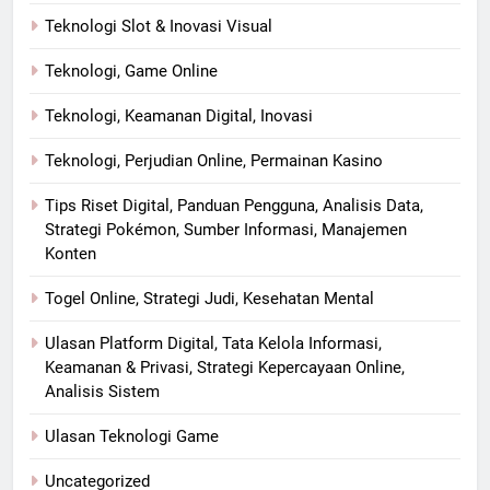
Teknologi Slot & Inovasi Visual
Teknologi, Game Online
Teknologi, Keamanan Digital, Inovasi
Teknologi, Perjudian Online, Permainan Kasino
Tips Riset Digital, Panduan Pengguna, Analisis Data,
Strategi Pokémon, Sumber Informasi, Manajemen
Konten
Togel Online, Strategi Judi, Kesehatan Mental
Ulasan Platform Digital, Tata Kelola Informasi,
Keamanan & Privasi, Strategi Kepercayaan Online,
Analisis Sistem
Ulasan Teknologi Game
Uncategorized