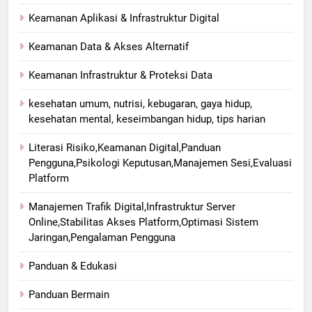
Keamanan Aplikasi & Infrastruktur Digital
Keamanan Data & Akses Alternatif
Keamanan Infrastruktur & Proteksi Data
kesehatan umum, nutrisi, kebugaran, gaya hidup,
kesehatan mental, keseimbangan hidup, tips harian
Literasi Risiko,Keamanan Digital,Panduan
Pengguna,Psikologi Keputusan,Manajemen Sesi,Evaluasi
Platform
Manajemen Trafik Digital,Infrastruktur Server
Online,Stabilitas Akses Platform,Optimasi Sistem
Jaringan,Pengalaman Pengguna
Panduan & Edukasi
Panduan Bermain