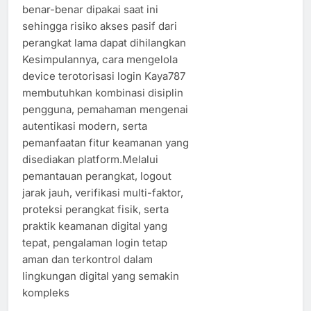
benar-benar dipakai saat ini
sehingga risiko akses pasif dari
perangkat lama dapat dihilangkan
Kesimpulannya, cara mengelola
device terotorisasi login Kaya787
membutuhkan kombinasi disiplin
pengguna, pemahaman mengenai
autentikasi modern, serta
pemanfaatan fitur keamanan yang
disediakan platform.Melalui
pemantauan perangkat, logout
jarak jauh, verifikasi multi-faktor,
proteksi perangkat fisik, serta
praktik keamanan digital yang
tepat, pengalaman login tetap
aman dan terkontrol dalam
lingkungan digital yang semakin
kompleks