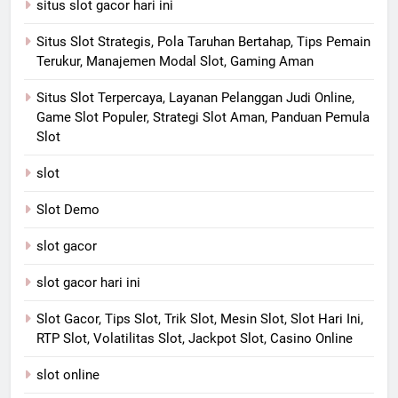
situs slot gacor hari ini
Situs Slot Strategis, Pola Taruhan Bertahap, Tips Pemain
Terukur, Manajemen Modal Slot, Gaming Aman
Situs Slot Terpercaya, Layanan Pelanggan Judi Online,
Game Slot Populer, Strategi Slot Aman, Panduan Pemula
Slot
slot
Slot Demo
slot gacor
slot gacor hari ini
Slot Gacor, Tips Slot, Trik Slot, Mesin Slot, Slot Hari Ini,
RTP Slot, Volatilitas Slot, Jackpot Slot, Casino Online
slot online