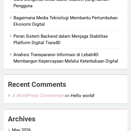
Pengguna
Bagaimana Media Teknologi Membantu Pertumbuhan
Ekonomi Digital
Peran Sistem Backend dalam Menjaga Stabilitas
Platform Digital Tiara4D
Analisis Transparansi Informasi di Lebah4D:
Membangun Kepercayaan Melalui Keterbukaan Digital
Recent Comments
A WordPress Commenter
on
Hello world!
Archives
May 2026