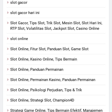
slot gacor
slot gacor hari ini
Slot Gacor, Tips Slot, Trik Slot, Mesin Slot, Slot Hari Ini,
RTP Slot, Volatilitas Slot, Jackpot Slot, Casino Online
slot online
Slot Online, Fitur Slot, Panduan Slot, Game Slot
Slot Online, Kasino Online, Tips Bermain
Slot Online, Panduan Permainan
Slot Online, Permainan Kasino, Panduan Permainan
Slot Online, Psikologi Perjudian, Tips & Trik
Slot Online, Strategi Slot, Champion4D
Strategi Game Online, Tips Bermain Efektif, Manajemen