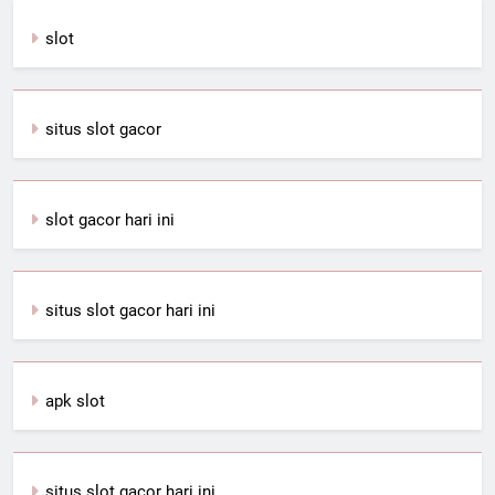
slot
situs slot gacor
slot gacor hari ini
situs slot gacor hari ini
apk slot
situs slot gacor hari ini