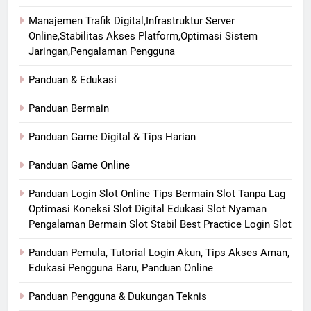
Manajemen Trafik Digital,Infrastruktur Server
Online,Stabilitas Akses Platform,Optimasi Sistem
Jaringan,Pengalaman Pengguna
Panduan & Edukasi
Panduan Bermain
Panduan Game Digital & Tips Harian
Panduan Game Online
Panduan Login Slot Online Tips Bermain Slot Tanpa Lag
Optimasi Koneksi Slot Digital Edukasi Slot Nyaman
Pengalaman Bermain Slot Stabil Best Practice Login Slot
Panduan Pemula, Tutorial Login Akun, Tips Akses Aman,
Edukasi Pengguna Baru, Panduan Online
Panduan Pengguna & Dukungan Teknis