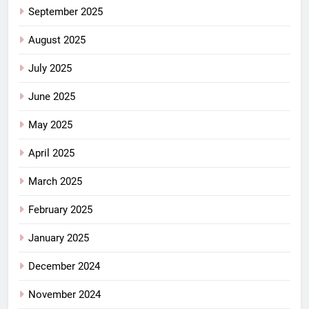
September 2025
August 2025
July 2025
June 2025
May 2025
April 2025
March 2025
February 2025
January 2025
December 2024
November 2024