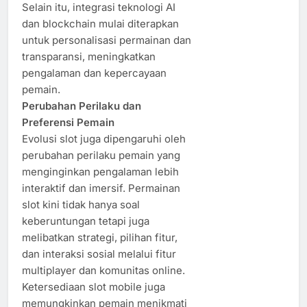
Selain itu, integrasi teknologi AI
dan blockchain mulai diterapkan
untuk personalisasi permainan dan
transparansi, meningkatkan
pengalaman dan kepercayaan
pemain.
Perubahan Perilaku dan
Preferensi Pemain
Evolusi slot juga dipengaruhi oleh
perubahan perilaku pemain yang
menginginkan pengalaman lebih
interaktif dan imersif. Permainan
slot kini tidak hanya soal
keberuntungan tetapi juga
melibatkan strategi, pilihan fitur,
dan interaksi sosial melalui fitur
multiplayer dan komunitas online.
Ketersediaan slot mobile juga
memungkinkan pemain menikmati