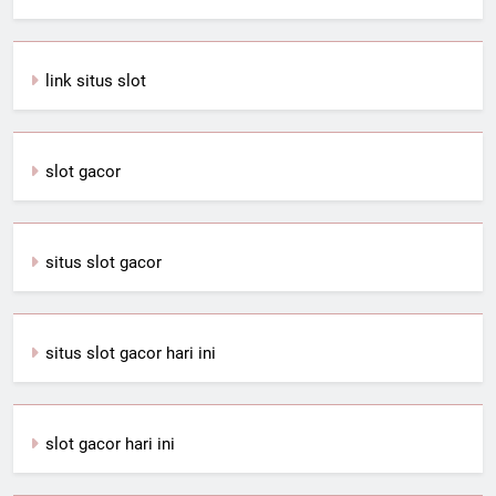
link situs slot
slot gacor
situs slot gacor
situs slot gacor hari ini
slot gacor hari ini