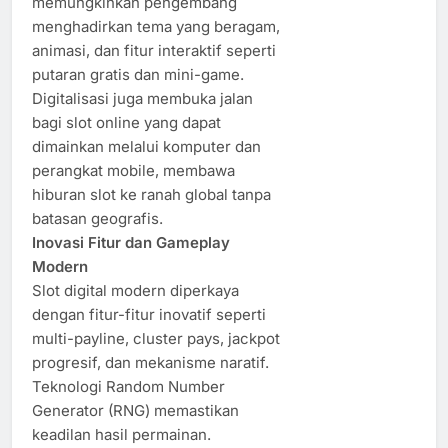
memungkinkan pengembang
menghadirkan tema yang beragam,
animasi, dan fitur interaktif seperti
putaran gratis dan mini-game.
Digitalisasi juga membuka jalan
bagi slot online yang dapat
dimainkan melalui komputer dan
perangkat mobile, membawa
hiburan slot ke ranah global tanpa
batasan geografis.
Inovasi Fitur dan Gameplay
Modern
Slot digital modern diperkaya
dengan fitur-fitur inovatif seperti
multi-payline, cluster pays, jackpot
progresif, dan mekanisme naratif.
Teknologi Random Number
Generator (RNG) memastikan
keadilan hasil permainan.