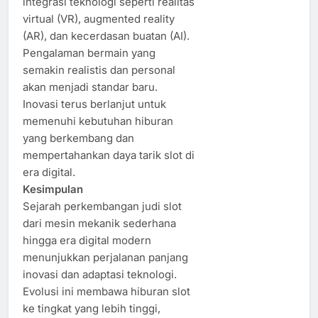
integrasi teknologi seperti realitas
virtual (VR), augmented reality
(AR), dan kecerdasan buatan (AI).
Pengalaman bermain yang
semakin realistis dan personal
akan menjadi standar baru.
Inovasi terus berlanjut untuk
memenuhi kebutuhan hiburan
yang berkembang dan
mempertahankan daya tarik slot di
era digital.
Kesimpulan
Sejarah perkembangan judi slot
dari mesin mekanik sederhana
hingga era digital modern
menunjukkan perjalanan panjang
inovasi dan adaptasi teknologi.
Evolusi ini membawa hiburan slot
ke tingkat yang lebih tinggi,