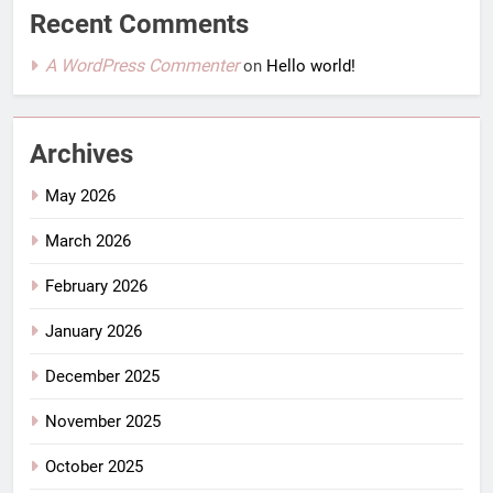
Recent Comments
A WordPress Commenter
on
Hello world!
Archives
May 2026
March 2026
February 2026
January 2026
December 2025
November 2025
October 2025