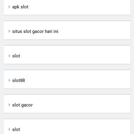
apk slot
situs slot gacor hari ini
slot
slot88
slot gacor
slot