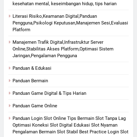
kesehatan mental, keseimbangan hidup, tips harian
Literasi Risiko,Keamanan Digital,Panduan
Pengguna,Psikologi Keputusan,Manajemen Sesi,Evaluasi
Platform
Manajemen Trafik Digital,Infrastruktur Server
Online,Stabilitas Akses Platform,Optimasi Sistem
Jaringan,Pengalaman Pengguna
Panduan & Edukasi
Panduan Bermain
Panduan Game Digital & Tips Harian
Panduan Game Online
Panduan Login Slot Online Tips Bermain Slot Tanpa Lag
Optimasi Koneksi Slot Digital Edukasi Slot Nyaman
Pengalaman Bermain Slot Stabil Best Practice Login Slot