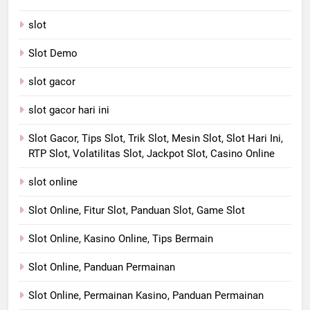
slot
Slot Demo
slot gacor
slot gacor hari ini
Slot Gacor, Tips Slot, Trik Slot, Mesin Slot, Slot Hari Ini,
RTP Slot, Volatilitas Slot, Jackpot Slot, Casino Online
slot online
Slot Online, Fitur Slot, Panduan Slot, Game Slot
Slot Online, Kasino Online, Tips Bermain
Slot Online, Panduan Permainan
Slot Online, Permainan Kasino, Panduan Permainan