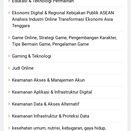
Edukasi & Teknologi Permainan
Ekonomi Digital & Regional Kebijakan Publik ASEAN
Analisis Industri Online Transformasi Ekonomi Asia
Tenggara
Game Online, Strategi Game, Pengembangan Karakter,
Tips Bermain Game, Pengalaman Game
Gaming & Teknologi
Judi Online
Keamanan Akses & Manajemen Akun
Keamanan Aplikasi & Infrastruktur Digital
Keamanan Data & Akses Alternatif
Keamanan Infrastruktur & Proteksi Data
kesehatan umum, nutrisi, kebugaran, gaya hidup,