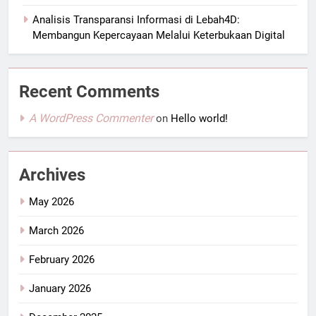
Analisis Transparansi Informasi di Lebah4D:
Membangun Kepercayaan Melalui Keterbukaan Digital
Recent Comments
A WordPress Commenter
on
Hello world!
Archives
May 2026
March 2026
February 2026
January 2026