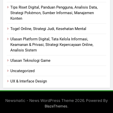
Tips Riset Digital, Panduan Pengguna, Analisis Data,
Strategi Pokémon, Sumber Informasi, Manajemen
Konten
Togel Online, Strategi Judi, Kesehatan Mental
Ulasan Platform Digital, Tata Kelola Informasi,
Keamanan & Privasi, Strategi Kepercayaan Online,
Analisis Sistem
Ulasan Teknologi Game
Uncategorized
UX & Interface Design
Newsmatic - News WordPress Theme 2026. Powered By
.
BlazeThemes