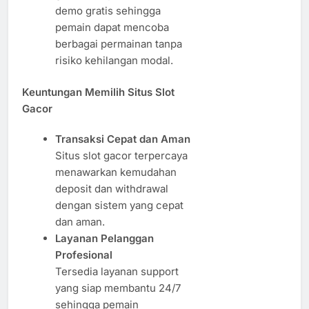
demo gratis sehingga
pemain dapat mencoba
berbagai permainan tanpa
risiko kehilangan modal.
Keuntungan Memilih Situs Slot
Gacor
Transaksi Cepat dan Aman
Situs slot gacor terpercaya
menawarkan kemudahan
deposit dan withdrawal
dengan sistem yang cepat
dan aman.
Layanan Pelanggan
Profesional
Tersedia layanan support
yang siap membantu 24/7
sehingga pemain