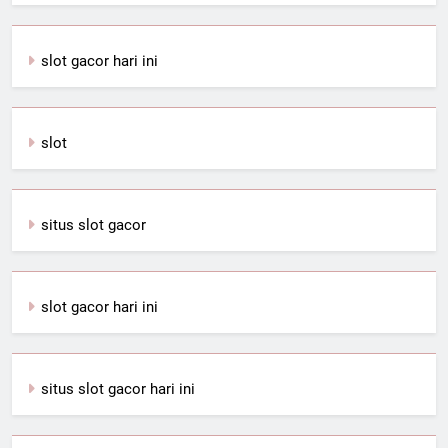
slot gacor hari ini
slot
situs slot gacor
slot gacor hari ini
situs slot gacor hari ini