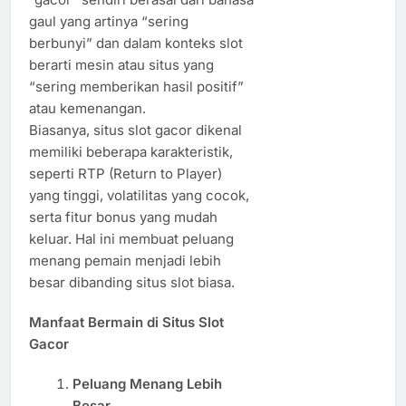
gaul yang artinya “sering
berbunyi” dan dalam konteks slot
berarti mesin atau situs yang
“sering memberikan hasil positif”
atau kemenangan.
Biasanya, situs slot gacor dikenal
memiliki beberapa karakteristik,
seperti RTP (Return to Player)
yang tinggi, volatilitas yang cocok,
serta fitur bonus yang mudah
keluar. Hal ini membuat peluang
menang pemain menjadi lebih
besar dibanding situs slot biasa.
Manfaat Bermain di Situs Slot
Gacor
Peluang Menang Lebih
Besar