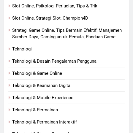
Slot Online, Psikologi Perjudian, Tips & Trik
Slot Online, Strategi Slot, Champion4D
Strategi Game Online, Tips Bermain Efektif, Manajemen
Sumber Daya, Gaming untuk Pemula, Panduan Game
Teknologi
Teknologi & Desain Pengalaman Pengguna
Teknologi & Game Online
Teknologi & Keamanan Digital
Teknologi & Mobile Experience
Teknologi & Permainan
Teknologi & Permainan Interaktif