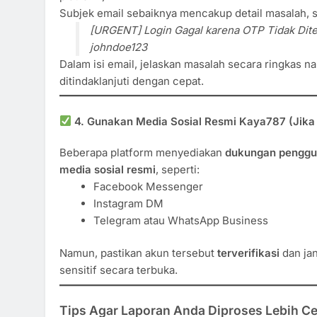
Subjek email sebaiknya mencakup detail masalah, s
[URGENT] Login Gagal karena OTP Tidak Dit
johndoe123
Dalam isi email, jelaskan masalah secara ringkas na
ditindaklanjuti dengan cepat.
4.
Gunakan Media Sosial Resmi Kaya787 (Jika 
Beberapa platform menyediakan
dukungan penggu
media sosial resmi
, seperti:
Facebook Messenger
Instagram DM
Telegram atau WhatsApp Business
Namun, pastikan akun tersebut
terverifikasi
dan jan
sensitif secara terbuka.
Tips Agar Laporan Anda Diproses Lebih C