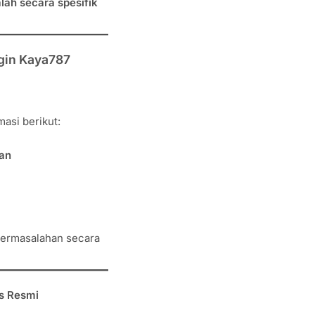
lah secara spesifik
gin Kaya787
asi berikut:
an
permasalahan secara
us Resmi