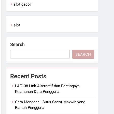
slot gacor
slot
Search
SEARCH
Recent Posts
LAE138 Link Alternatif dan Pentingnya
Keamanan Data Pengguna
Cara Mengenali Situs Gacor Maxwin yang
Ramah Pengguna