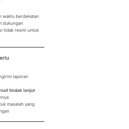
m waktu berdekatan
im dukungan
si tidak resmi untuk
erlu
girim laporan
ail tindak lanjut
mnya
tuk masalah yang
ngan