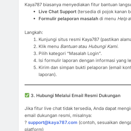
Kaya787 biasanya menyediakan fitur bantuan langsu
Live Chat Support
(tersedia di pojok kanan 
Formulir pelaporan masalah
di menu
Help
a
Langkah:
Kunjungi situs resmi Kaya787 (pastikan alam
Klik menu
Bantuan
atau
Hubungi Kami
.
Pilih kategori “Masalah Login”.
Isi formulir laporan dengan informasi yang l
Kirim dan simpan bukti pelaporan (email konf
laporan).
3.
Hubungi Melalui Email Resmi Dukungan
Jika fitur live chat tidak tersedia, Anda dapat meng
email dukungan resmi, misalnya:
?
support@kaya787.com
(contoh, sesuaikan denga
platform)