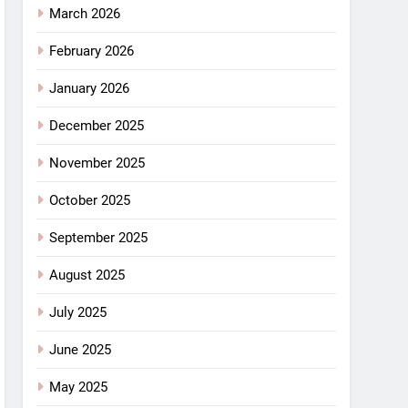
March 2026
February 2026
January 2026
December 2025
November 2025
October 2025
September 2025
August 2025
July 2025
June 2025
May 2025