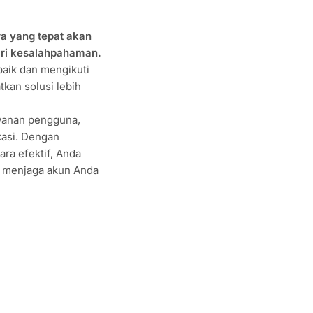
a yang tepat akan
ri kesalahpahaman.
aik dan mengikuti
kan solusi lebih
ayanan pengguna,
kasi. Dengan
ra efektif, Anda
 menjaga akun Anda