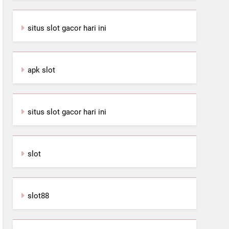
situs slot gacor hari ini
apk slot
situs slot gacor hari ini
slot
slot88