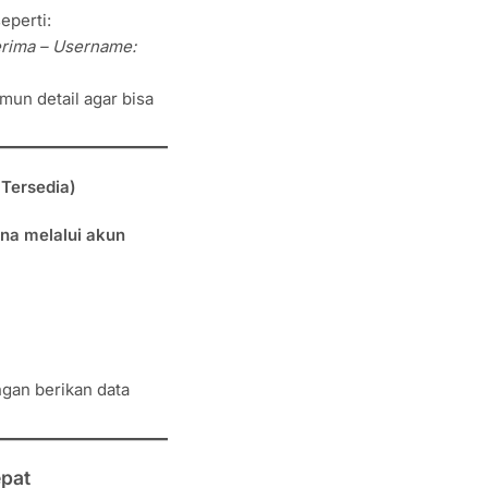
eperti:
erima – Username:
mun detail agar bisa
Tersedia)
na melalui akun
gan berikan data
epat