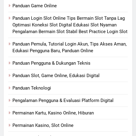
Panduan Game Online
Panduan Login Slot Online Tips Bermain Slot Tanpa Lag
Optimasi Koneksi Slot Digital Edukasi Slot Nyaman
Pengalaman Bermain Slot Stabil Best Practice Login Slot
Panduan Pemula, Tutorial Login Akun, Tips Akses Aman,
Edukasi Pengguna Baru, Panduan Online
Panduan Pengguna & Dukungan Teknis
Panduan Slot, Game Online, Edukasi Digital
Panduan Teknologi
Pengalaman Pengguna & Evaluasi Platform Digital
Permainan Kartu, Kasino Online, Hiburan
Permainan Kasino, Slot Online