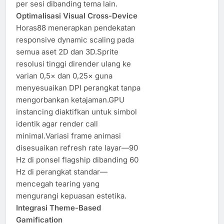
per sesi dibanding tema lain.
Optimalisasi Visual Cross-Device
Horas88 menerapkan pendekatan
responsive dynamic scaling pada
semua aset 2D dan 3D.Sprite
resolusi tinggi dirender ulang ke
varian 0,5× dan 0,25× guna
menyesuaikan DPI perangkat tanpa
mengorbankan ketajaman.GPU
instancing diaktifkan untuk simbol
identik agar render call
minimal.Variasi frame animasi
disesuaikan refresh rate layar—90
Hz di ponsel flagship dibanding 60
Hz di perangkat standar—
mencegah tearing yang
mengurangi kepuasan estetika.
Integrasi Theme-Based
Gamification