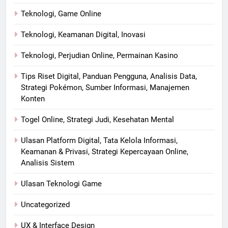
Teknologi, Game Online
Teknologi, Keamanan Digital, Inovasi
Teknologi, Perjudian Online, Permainan Kasino
Tips Riset Digital, Panduan Pengguna, Analisis Data,
Strategi Pokémon, Sumber Informasi, Manajemen
Konten
Togel Online, Strategi Judi, Kesehatan Mental
Ulasan Platform Digital, Tata Kelola Informasi,
Keamanan & Privasi, Strategi Kepercayaan Online,
Analisis Sistem
Ulasan Teknologi Game
Uncategorized
UX & Interface Design