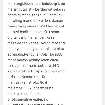
memungkinkan latar belakang kota
malam futuristik berdenyut selaras
beats synthesizer.Teknik parallax
scrolling menciptakan kedalaman
ruang yang imersif.Wild berbentuk
chip AI hadir dengan efek scan
digital yang menambah kesan
masa depan.Variasi warna magenta
dan cyan disengaja untuk memicu
adrenalin.Pengujian A/B Horas88
menemukan peningkatan click-
through free-spin sebesar 14%
ketika efek led strip ditempatkan di
sisi reel.Namun tim UX
memastikan strobo tidak
melampaui 3 kilohertz guna
meminimalkan risiko
photosensitive epilepsy.
5.Fantasi Alam dan Hewan Ajaib