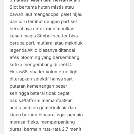
Slot bertema hutan mistis atau
bawah laut mengadopsi palet hijau
dan biru lembut dengan partikel
bercahaya untuk menimbulkan
kesan magis.Simbol scatter bisa
berupa peri, mutiara, atau makhluk
legenda.Wild biasanya ditandai
efek blooming yang berkembang
ketika mengembang di reel.Di
Horas88, shader volumetric light
diterapkan selektif hanya saat
putaran kemenangan besar
sehingga baterai tidak cepat
habis.Platform memanfaatkan
audio ambien gemericik air dan
kicau burung binaural agar pemain
merasa rileks, memperpanjang
durasi bermain rata-rata 2,7 menit