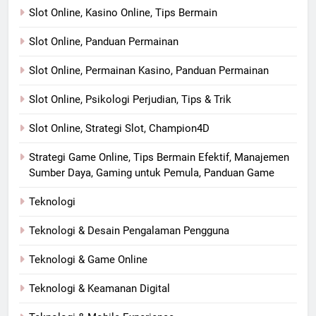
Slot Online, Kasino Online, Tips Bermain
Slot Online, Panduan Permainan
Slot Online, Permainan Kasino, Panduan Permainan
Slot Online, Psikologi Perjudian, Tips & Trik
Slot Online, Strategi Slot, Champion4D
Strategi Game Online, Tips Bermain Efektif, Manajemen
Sumber Daya, Gaming untuk Pemula, Panduan Game
Teknologi
Teknologi & Desain Pengalaman Pengguna
Teknologi & Game Online
Teknologi & Keamanan Digital