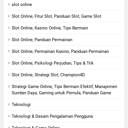
slot online
Slot Online, Fitur Slot, Panduan Slot, Game Slot
Slot Online, Kasino Online, Tips Bermain
Slot Online, Panduan Permainan
Slot Online, Permainan Kasino, Panduan Permainan
Slot Online, Psikologi Perjudian, Tips & Trik
Slot Online, Strategi Slot, Champion4D
Strategi Game Online, Tips Bermain Efektif, Manajemen
Sumber Daya, Gaming untuk Pemula, Panduan Game
Teknologi
Teknologi & Desain Pengalaman Pengguna
Teknologi & Game Online