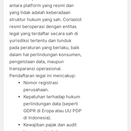
antara platform yang resmi dan
yang tidak adalah keberadaan
struktur hukum yang sah. Corlaslot
resmi beroperasi dengan entitas
legal yang terdaftar secara sah di
yurisdiksi tertentu dan tunduk
pada peraturan yang berlaku, baik
dalam hal perlindungan konsumen,
pengelolaan data, maupun
transparansi operasional.
Pendaftaran legal ini mencakup:
Nomor registrasi
perusahaan.
Kepatuhan terhadap hukum
perlindungan data (seperti
GDPR di Eropa atau UU PDP
di Indonesia).
Kewajiban pajak dan audit