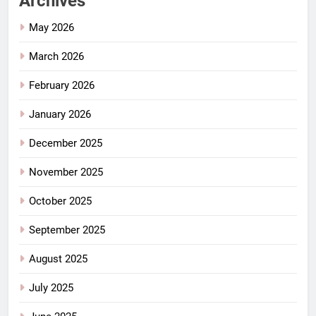
Archives
May 2026
March 2026
February 2026
January 2026
December 2025
November 2025
October 2025
September 2025
August 2025
July 2025