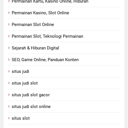
Permainan Kartu, Kasino Online, Hiburan
Permainan Kasino, Slot Online
Permainan Slot Online
Permainan Slot, Teknologi Permainan
Sejarah & Hiburan Digital
SEO, Game Online, Panduan Konten
situs judi
situs judi slot
situs judi slot gacor
situs judi slot online
situs slot