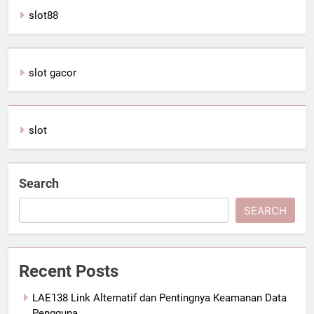
slot88
slot gacor
slot
Search
SEARCH
Recent Posts
LAE138 Link Alternatif dan Pentingnya Keamanan Data
Pengguna