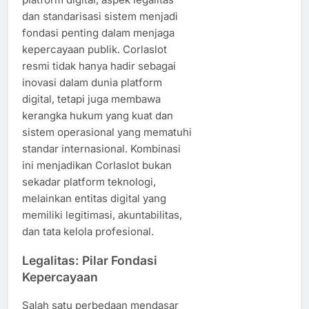
dan standarisasi sistem menjadi
fondasi penting dalam menjaga
kepercayaan publik. Corlaslot
resmi tidak hanya hadir sebagai
inovasi dalam dunia platform
digital, tetapi juga membawa
kerangka hukum yang kuat dan
sistem operasional yang mematuhi
standar internasional. Kombinasi
ini menjadikan Corlaslot bukan
sekadar platform teknologi,
melainkan entitas digital yang
memiliki legitimasi, akuntabilitas,
dan tata kelola profesional.
Legalitas: Pilar Fondasi
Kepercayaan
Salah satu perbedaan mendasar