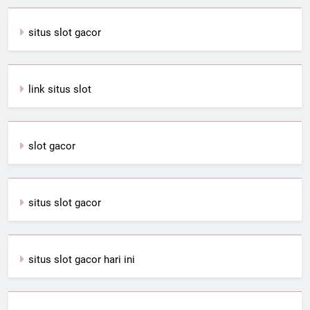
situs slot gacor
link situs slot
slot gacor
situs slot gacor
situs slot gacor hari ini