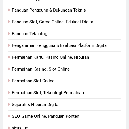
Panduan Pengguna & Dukungan Teknis
Panduan Slot, Game Online, Edukasi Digital
Panduan Teknologi
Pengalaman Pengguna & Evaluasi Platform Digital
Permainan Kartu, Kasino Online, Hiburan
Permainan Kasino, Slot Online
Permainan Slot Online
Permainan Slot, Teknologi Permainan
Sejarah & Hiburan Digital
SEO, Game Online, Panduan Konten
situs judi