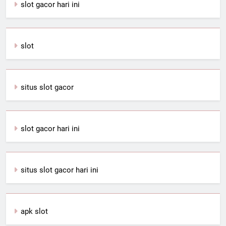
slot gacor hari ini
slot
situs slot gacor
slot gacor hari ini
situs slot gacor hari ini
apk slot