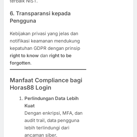
terbaik NIST.
6.
Transparansi kepada
Pengguna
Kebijakan privasi yang jelas dan
notifikasi keamanan mendukung
kepatuhan GDPR dengan prinsip
right to know
dan
right to be
forgotten
.
Manfaat Compliance bagi
Horas88 Login
Perlindungan Data Lebih
Kuat
Dengan enkripsi, MFA, dan
audit trail, data pengguna
lebih terlindungi dari
ancaman siber.