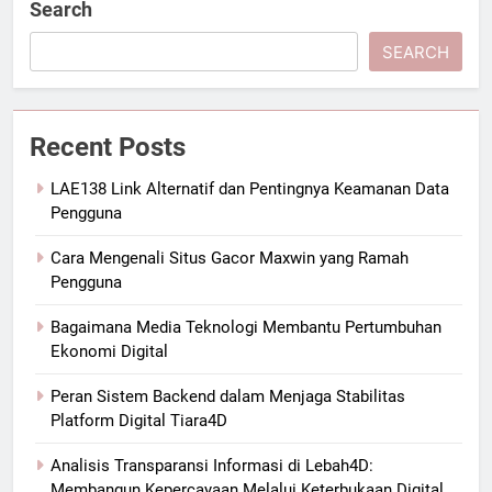
Search
SEARCH
Recent Posts
LAE138 Link Alternatif dan Pentingnya Keamanan Data
Pengguna
Cara Mengenali Situs Gacor Maxwin yang Ramah
Pengguna
Bagaimana Media Teknologi Membantu Pertumbuhan
Ekonomi Digital
Peran Sistem Backend dalam Menjaga Stabilitas
Platform Digital Tiara4D
Analisis Transparansi Informasi di Lebah4D:
Membangun Kepercayaan Melalui Keterbukaan Digital