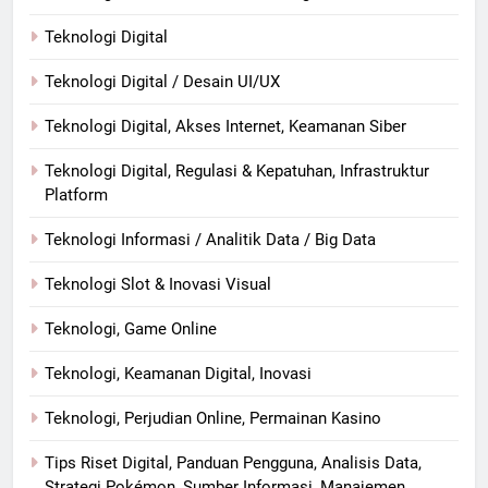
Teknologi Digital
Teknologi Digital / Desain UI/UX
Teknologi Digital, Akses Internet, Keamanan Siber
Teknologi Digital, Regulasi & Kepatuhan, Infrastruktur
Platform
Teknologi Informasi / Analitik Data / Big Data
Teknologi Slot & Inovasi Visual
Teknologi, Game Online
Teknologi, Keamanan Digital, Inovasi
Teknologi, Perjudian Online, Permainan Kasino
Tips Riset Digital, Panduan Pengguna, Analisis Data,
Strategi Pokémon, Sumber Informasi, Manajemen