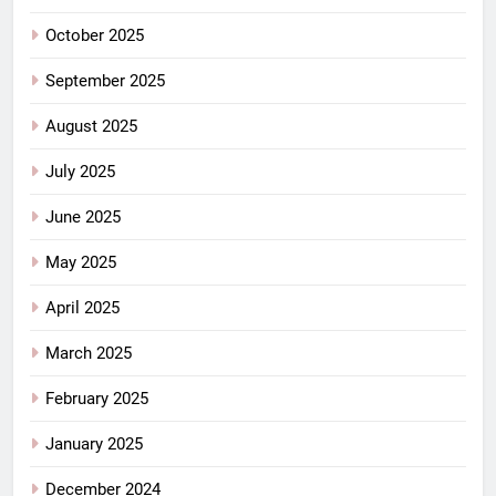
October 2025
September 2025
August 2025
July 2025
June 2025
May 2025
April 2025
March 2025
February 2025
January 2025
December 2024