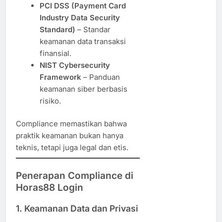
PCI DSS (Payment Card
Industry Data Security
Standard)
– Standar
keamanan data transaksi
finansial.
NIST Cybersecurity
Framework
– Panduan
keamanan siber berbasis
risiko.
Compliance memastikan bahwa
praktik keamanan bukan hanya
teknis, tetapi juga legal dan etis.
Penerapan Compliance di
Horas88 Login
1.
Keamanan Data dan Privasi