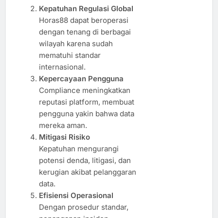
Kepatuhan Regulasi Global
Horas88 dapat beroperasi
dengan tenang di berbagai
wilayah karena sudah
mematuhi standar
internasional.
Kepercayaan Pengguna
Compliance meningkatkan
reputasi platform, membuat
pengguna yakin bahwa data
mereka aman.
Mitigasi Risiko
Kepatuhan mengurangi
potensi denda, litigasi, dan
kerugian akibat pelanggaran
data.
Efisiensi Operasional
Dengan prosedur standar,