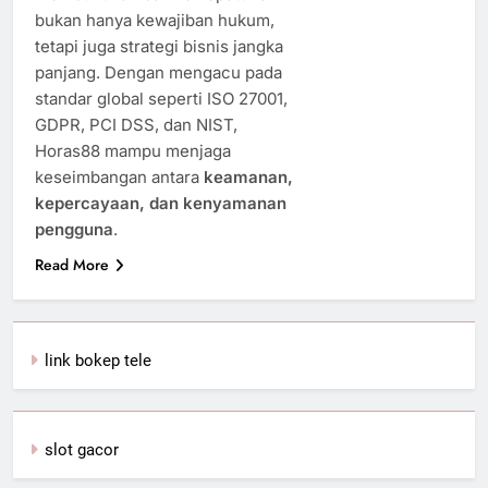
bukan hanya kewajiban hukum,
tetapi juga strategi bisnis jangka
panjang. Dengan mengacu pada
standar global seperti ISO 27001,
GDPR, PCI DSS, dan NIST,
Horas88 mampu menjaga
keseimbangan antara
keamanan,
kepercayaan, dan kenyamanan
pengguna
.
Read More
link bokep tele
slot gacor