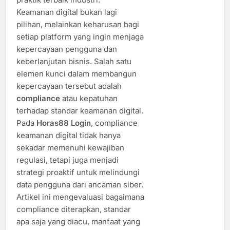
Keamanan digital bukan lagi
pilihan, melainkan keharusan bagi
setiap platform yang ingin menjaga
kepercayaan pengguna dan
keberlanjutan bisnis. Salah satu
elemen kunci dalam membangun
kepercayaan tersebut adalah
compliance
atau kepatuhan
terhadap standar keamanan digital.
Pada
Horas88 Login
, compliance
keamanan digital tidak hanya
sekadar memenuhi kewajiban
regulasi, tetapi juga menjadi
strategi proaktif untuk melindungi
data pengguna dari ancaman siber.
Artikel ini mengevaluasi bagaimana
compliance diterapkan, standar
apa saja yang diacu, manfaat yang