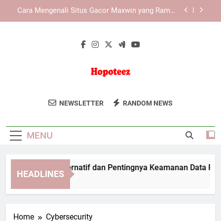
Skip
Bagaimana Media Teknologi Membantu
to
Pertumbuhan Ekonomi Digital
content
Peran Sistem Backend dalam Menjaga Stabilitas
Platform Digital Tiara4D
LAE138 Link Alternatif dan Pentingnya Keamanan
Data Pengguna
Cara Mengenali Situs Gacor Maxwin yang Ramah
Pengguna
Hopoteez
Hopoteez Menyediakan Layanan
Bagaimana Media Teknologi Membantu
NEWSLETTER
RANDOM NEWS
Pertumbuhan Ekonomi Digital
Pembuatan T-Shirt Dan Merchandise
Peran Sistem Backend dalam Menjaga Stabilitas
Kustom Dengan Desain Kreatif Dan
Platform Digital Tiara4D
MENU
Harga Terjangkau.
LAE138 Link Alternatif dan Pentingnya Keamanan Data Pengg
HEADLINES
3 Months Ago
Home
Cybersecurity