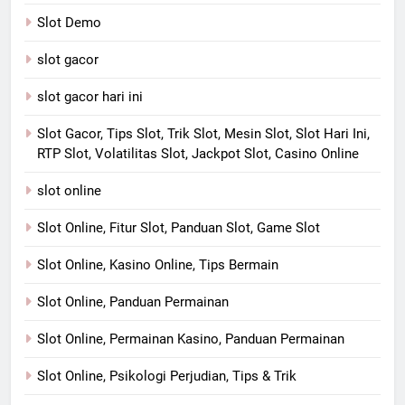
Slot Demo
slot gacor
slot gacor hari ini
Slot Gacor, Tips Slot, Trik Slot, Mesin Slot, Slot Hari Ini,
RTP Slot, Volatilitas Slot, Jackpot Slot, Casino Online
slot online
Slot Online, Fitur Slot, Panduan Slot, Game Slot
Slot Online, Kasino Online, Tips Bermain
Slot Online, Panduan Permainan
Slot Online, Permainan Kasino, Panduan Permainan
Slot Online, Psikologi Perjudian, Tips & Trik