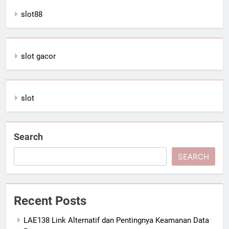
slot88
slot gacor
slot
Search
SEARCH
Recent Posts
LAE138 Link Alternatif dan Pentingnya Keamanan Data