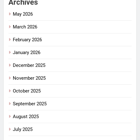
Archives
May 2026
March 2026
February 2026
January 2026
December 2025
November 2025
October 2025
September 2025
August 2025
July 2025