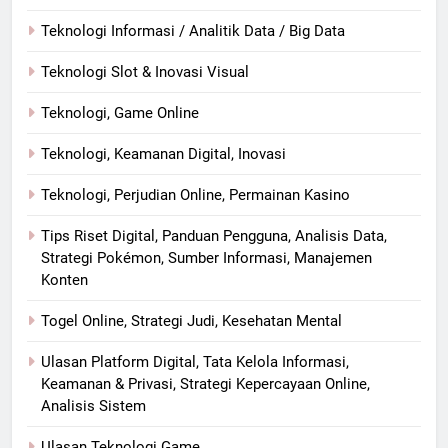
Teknologi Informasi / Analitik Data / Big Data
Teknologi Slot & Inovasi Visual
Teknologi, Game Online
Teknologi, Keamanan Digital, Inovasi
Teknologi, Perjudian Online, Permainan Kasino
Tips Riset Digital, Panduan Pengguna, Analisis Data,
Strategi Pokémon, Sumber Informasi, Manajemen
Konten
Togel Online, Strategi Judi, Kesehatan Mental
Ulasan Platform Digital, Tata Kelola Informasi,
Keamanan & Privasi, Strategi Kepercayaan Online,
Analisis Sistem
Ulasan Teknologi Game