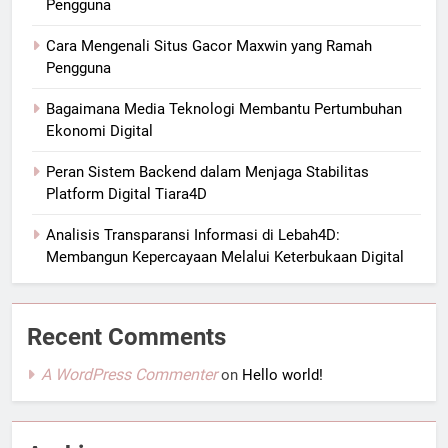
Pengguna
Cara Mengenali Situs Gacor Maxwin yang Ramah
Pengguna
Bagaimana Media Teknologi Membantu Pertumbuhan
Ekonomi Digital
Peran Sistem Backend dalam Menjaga Stabilitas
Platform Digital Tiara4D
Analisis Transparansi Informasi di Lebah4D:
Membangun Kepercayaan Melalui Keterbukaan Digital
Recent Comments
A WordPress Commenter
on
Hello world!