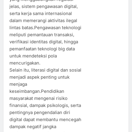
jelas, sistem pengawasan digital,
serta kerja sama internasional
dalam memerangi aktivitas ilegal
lintas batas.Pengawasan teknologi
meliputi pemantauan transaksi,
verifikasi identitas digital, hingga
pemanfaatan teknologi big data
untuk mendeteksi pola
mencurigakan.
Selain itu, literasi digital dan sosial
menjadi aspek penting untuk
menjaga
keseimbangan.Pendidikan
masyarakat mengenai risiko
finansial, dampak psikologis, serta
pentingnya pengendalian diri
digital dapat membantu mencegah
dampak negatif jangka