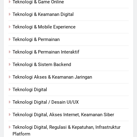
Teknologi & Game Online
Teknologi & Keamanan Digital
Teknologi & Mobile Experience
Teknologi & Permainan
Teknologi & Permainan Interaktif
Teknologi & Sistem Backend
Teknologi Akses & Keamanan Jaringan
Teknologi Digital
Teknologi Digital / Desain UI/UX
Teknologi Digital, Akses Internet, Keamanan Siber
Teknologi Digital, Regulasi & Kepatuhan, Infrastruktur
Platform