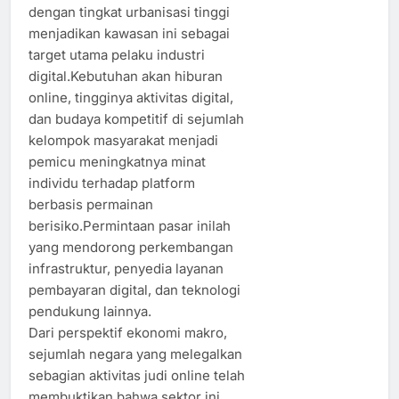
dengan tingkat urbanisasi tinggi
menjadikan kawasan ini sebagai
target utama pelaku industri
digital.Kebutuhan akan hiburan
online, tingginya aktivitas digital,
dan budaya kompetitif di sejumlah
kelompok masyarakat menjadi
pemicu meningkatnya minat
individu terhadap platform
berbasis permainan
berisiko.Permintaan pasar inilah
yang mendorong perkembangan
infrastruktur, penyedia layanan
pembayaran digital, dan teknologi
pendukung lainnya.
Dari perspektif ekonomi makro,
sejumlah negara yang melegalkan
sebagian aktivitas judi online telah
membuktikan bahwa sektor ini