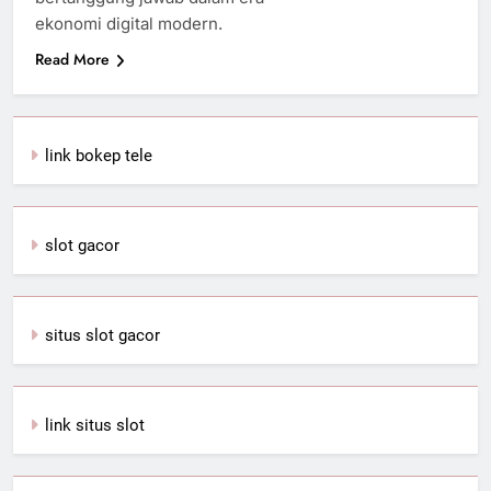
ekonomi digital modern.
Read More
link bokep tele
slot gacor
situs slot gacor
link situs slot