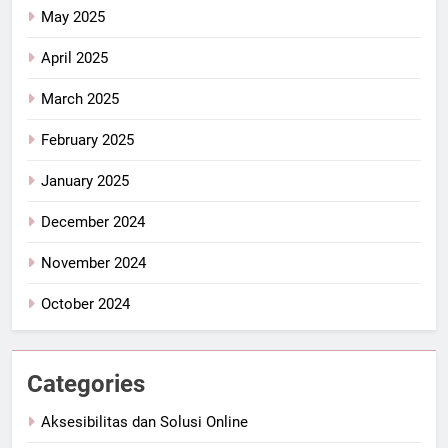
May 2025
April 2025
March 2025
February 2025
January 2025
December 2024
November 2024
October 2024
Categories
Aksesibilitas dan Solusi Online