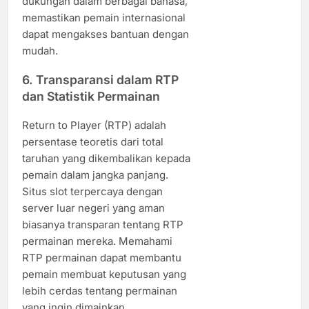
dukungan dalam berbagai bahasa,
memastikan pemain internasional
dapat mengakses bantuan dengan
mudah.
6.
Transparansi dalam RTP
dan Statistik Permainan
Return to Player (RTP) adalah
persentase teoretis dari total
taruhan yang dikembalikan kepada
pemain dalam jangka panjang.
Situs slot terpercaya dengan
server luar negeri yang aman
biasanya transparan tentang RTP
permainan mereka. Memahami
RTP permainan dapat membantu
pemain membuat keputusan yang
lebih cerdas tentang permainan
yang ingin dimainkan.