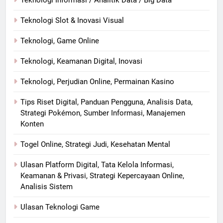
Teknologi Slot & Inovasi Visual
Teknologi, Game Online
Teknologi, Keamanan Digital, Inovasi
Teknologi, Perjudian Online, Permainan Kasino
Tips Riset Digital, Panduan Pengguna, Analisis Data,
Strategi Pokémon, Sumber Informasi, Manajemen
Konten
Togel Online, Strategi Judi, Kesehatan Mental
Ulasan Platform Digital, Tata Kelola Informasi,
Keamanan & Privasi, Strategi Kepercayaan Online,
Analisis Sistem
Ulasan Teknologi Game