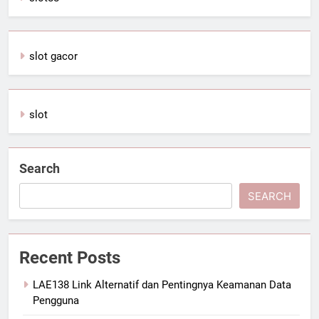
slot gacor
slot
Search
SEARCH
Recent Posts
LAE138 Link Alternatif dan Pentingnya Keamanan Data
Pengguna