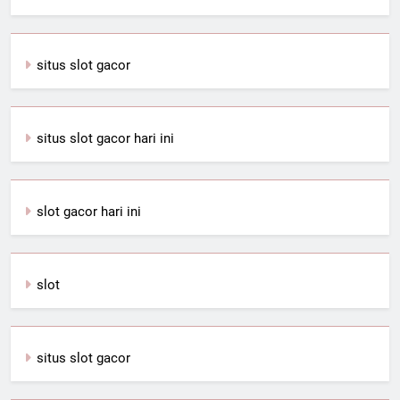
situs slot gacor
situs slot gacor hari ini
slot gacor hari ini
slot
situs slot gacor