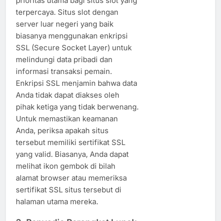
prioritas utama bagi situs slot yang
terpercaya. Situs slot dengan
server luar negeri yang baik
biasanya menggunakan enkripsi
SSL (Secure Socket Layer) untuk
melindungi data pribadi dan
informasi transaksi pemain.
Enkripsi SSL menjamin bahwa data
Anda tidak dapat diakses oleh
pihak ketiga yang tidak berwenang.
Untuk memastikan keamanan
Anda, periksa apakah situs
tersebut memiliki sertifikat SSL
yang valid. Biasanya, Anda dapat
melihat ikon gembok di bilah
alamat browser atau memeriksa
sertifikat SSL situs tersebut di
halaman utama mereka.