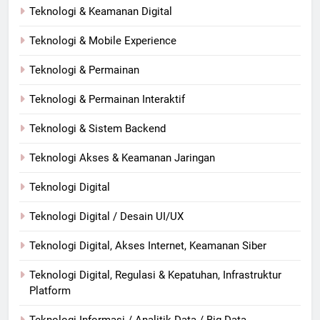
Teknologi & Keamanan Digital
Teknologi & Mobile Experience
Teknologi & Permainan
Teknologi & Permainan Interaktif
Teknologi & Sistem Backend
Teknologi Akses & Keamanan Jaringan
Teknologi Digital
Teknologi Digital / Desain UI/UX
Teknologi Digital, Akses Internet, Keamanan Siber
Teknologi Digital, Regulasi & Kepatuhan, Infrastruktur
Platform
Teknologi Informasi / Analitik Data / Big Data