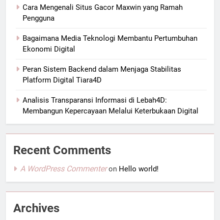
Cara Mengenali Situs Gacor Maxwin yang Ramah
Pengguna
Bagaimana Media Teknologi Membantu Pertumbuhan
Ekonomi Digital
Peran Sistem Backend dalam Menjaga Stabilitas
Platform Digital Tiara4D
Analisis Transparansi Informasi di Lebah4D:
Membangun Kepercayaan Melalui Keterbukaan Digital
Recent Comments
A WordPress Commenter
on
Hello world!
Archives