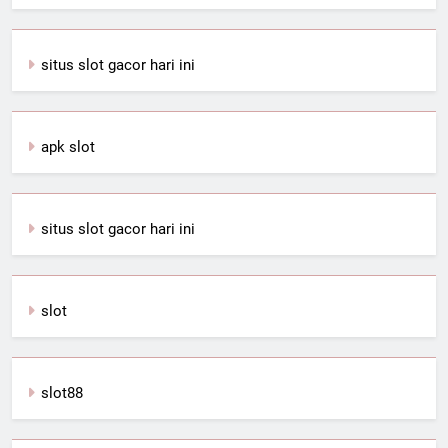
situs slot gacor hari ini
apk slot
situs slot gacor hari ini
slot
slot88