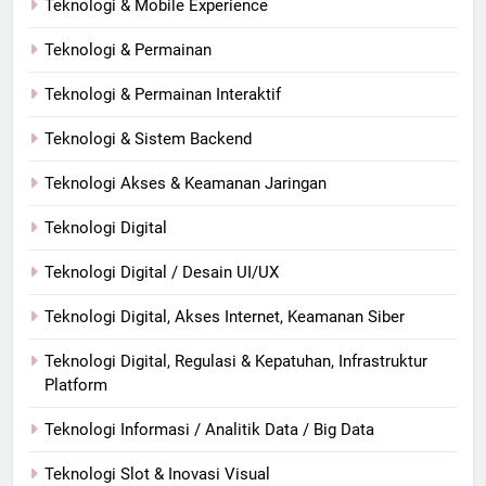
Teknologi & Mobile Experience
Teknologi & Permainan
Teknologi & Permainan Interaktif
Teknologi & Sistem Backend
Teknologi Akses & Keamanan Jaringan
Teknologi Digital
Teknologi Digital / Desain UI/UX
Teknologi Digital, Akses Internet, Keamanan Siber
Teknologi Digital, Regulasi & Kepatuhan, Infrastruktur
Platform
Teknologi Informasi / Analitik Data / Big Data
Teknologi Slot & Inovasi Visual