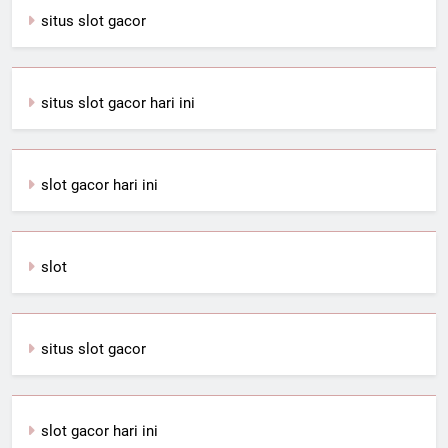
situs slot gacor
situs slot gacor hari ini
slot gacor hari ini
slot
situs slot gacor
slot gacor hari ini