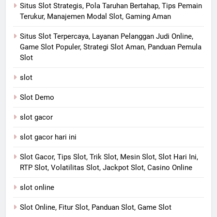
Situs Slot Strategis, Pola Taruhan Bertahap, Tips Pemain
Terukur, Manajemen Modal Slot, Gaming Aman
Situs Slot Terpercaya, Layanan Pelanggan Judi Online,
Game Slot Populer, Strategi Slot Aman, Panduan Pemula
Slot
slot
Slot Demo
slot gacor
slot gacor hari ini
Slot Gacor, Tips Slot, Trik Slot, Mesin Slot, Slot Hari Ini,
RTP Slot, Volatilitas Slot, Jackpot Slot, Casino Online
slot online
Slot Online, Fitur Slot, Panduan Slot, Game Slot