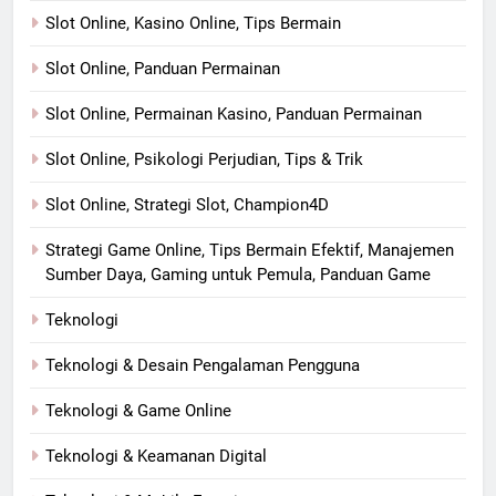
Slot Online, Kasino Online, Tips Bermain
Slot Online, Panduan Permainan
Slot Online, Permainan Kasino, Panduan Permainan
Slot Online, Psikologi Perjudian, Tips & Trik
Slot Online, Strategi Slot, Champion4D
Strategi Game Online, Tips Bermain Efektif, Manajemen
Sumber Daya, Gaming untuk Pemula, Panduan Game
Teknologi
Teknologi & Desain Pengalaman Pengguna
Teknologi & Game Online
Teknologi & Keamanan Digital