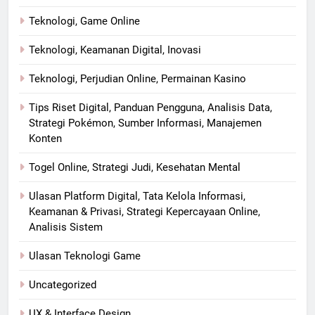
Teknologi, Game Online
Teknologi, Keamanan Digital, Inovasi
Teknologi, Perjudian Online, Permainan Kasino
Tips Riset Digital, Panduan Pengguna, Analisis Data,
Strategi Pokémon, Sumber Informasi, Manajemen
Konten
Togel Online, Strategi Judi, Kesehatan Mental
Ulasan Platform Digital, Tata Kelola Informasi,
Keamanan & Privasi, Strategi Kepercayaan Online,
Analisis Sistem
Ulasan Teknologi Game
Uncategorized
UX & Interface Design