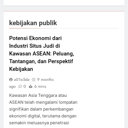
kebijakan publik
Potensi Ekonomi dari
Industri Situs Judi di
Kawasan ASEAN: Peluang,
Tantangan, dan Perspektif
Kebijakan
a01e5da
9 months
ago
0
6 mins
Kawasan Asia Tenggara atau
ASEAN telah mengalami lompatan
signifikan dalam perkembangan
ekonomi digital, terutama dengan
semakin meluasnya penetrasi