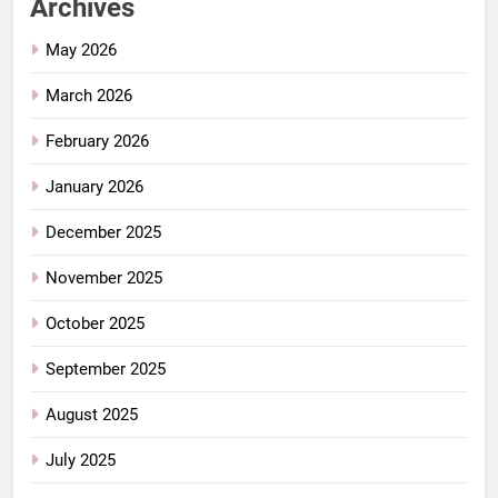
Archives
May 2026
March 2026
February 2026
January 2026
December 2025
November 2025
October 2025
September 2025
August 2025
July 2025