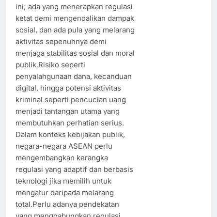
ini; ada yang menerapkan regulasi
ketat demi mengendalikan dampak
sosial, dan ada pula yang melarang
aktivitas sepenuhnya demi
menjaga stabilitas sosial dan moral
publik.Risiko seperti
penyalahgunaan dana, kecanduan
digital, hingga potensi aktivitas
kriminal seperti pencucian uang
menjadi tantangan utama yang
membutuhkan perhatian serius.
Dalam konteks kebijakan publik,
negara-negara ASEAN perlu
mengembangkan kerangka
regulasi yang adaptif dan berbasis
teknologi jika memilih untuk
mengatur daripada melarang
total.Perlu adanya pendekatan
yang menggabungkan regulasi