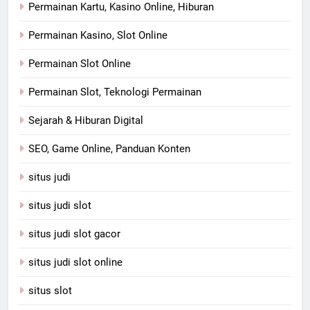
Permainan Kartu, Kasino Online, Hiburan
Permainan Kasino, Slot Online
Permainan Slot Online
Permainan Slot, Teknologi Permainan
Sejarah & Hiburan Digital
SEO, Game Online, Panduan Konten
situs judi
situs judi slot
situs judi slot gacor
situs judi slot online
situs slot