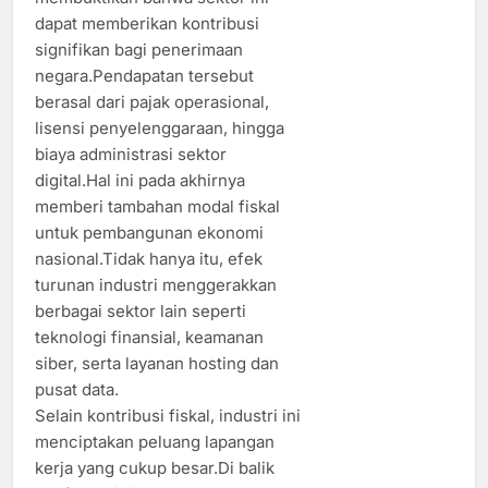
dapat memberikan kontribusi
signifikan bagi penerimaan
negara.Pendapatan tersebut
berasal dari pajak operasional,
lisensi penyelenggaraan, hingga
biaya administrasi sektor
digital.Hal ini pada akhirnya
memberi tambahan modal fiskal
untuk pembangunan ekonomi
nasional.Tidak hanya itu, efek
turunan industri menggerakkan
berbagai sektor lain seperti
teknologi finansial, keamanan
siber, serta layanan hosting dan
pusat data.
Selain kontribusi fiskal, industri ini
menciptakan peluang lapangan
kerja yang cukup besar.Di balik