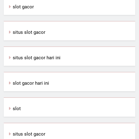
slot gacor
situs slot gacor
situs slot gacor hari ini
slot gacor hari ini
slot
situs slot gacor