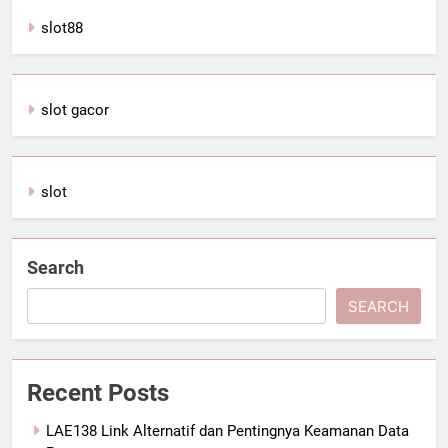
slot88
slot gacor
slot
Search
SEARCH
Recent Posts
LAE138 Link Alternatif dan Pentingnya Keamanan Data