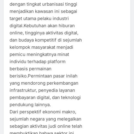
dengan tingkat urbanisasi tinggi
menjadikan kawasan ini sebagai
target utama pelaku industri
digital.Kebutuhan akan hiburan
online, tingginya aktivitas digital,
dan budaya kompetitif di sejumlah
kelompok masyarakat menjadi
pemicu meningkatnya minat
individu terhadap platform
berbasis permainan
berisiko.Permintaan pasar inilah
yang mendorong perkembangan
infrastruktur, penyedia layanan
pembayaran digital, dan teknologi
pendukung lainnya.
Dari perspektif ekonomi makro,
sejumlah negara yang melegalkan
sebagian aktivitas judi online telah
membuktikan bahwa sektor ini