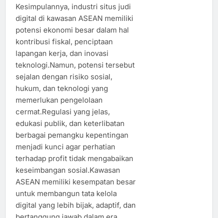
Kesimpulannya, industri situs judi
digital di kawasan ASEAN memiliki
potensi ekonomi besar dalam hal
kontribusi fiskal, penciptaan
lapangan kerja, dan inovasi
teknologi.Namun, potensi tersebut
sejalan dengan risiko sosial,
hukum, dan teknologi yang
memerlukan pengelolaan
cermat.Regulasi yang jelas,
edukasi publik, dan keterlibatan
berbagai pemangku kepentingan
menjadi kunci agar perhatian
terhadap profit tidak mengabaikan
keseimbangan sosial.Kawasan
ASEAN memiliki kesempatan besar
untuk membangun tata kelola
digital yang lebih bijak, adaptif, dan
bertanggung jawab dalam era