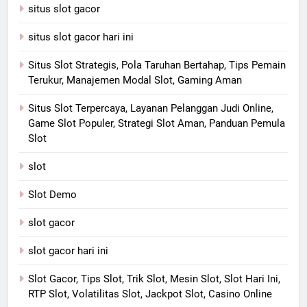
situs slot gacor
situs slot gacor hari ini
Situs Slot Strategis, Pola Taruhan Bertahap, Tips Pemain
Terukur, Manajemen Modal Slot, Gaming Aman
Situs Slot Terpercaya, Layanan Pelanggan Judi Online,
Game Slot Populer, Strategi Slot Aman, Panduan Pemula
Slot
slot
Slot Demo
slot gacor
slot gacor hari ini
Slot Gacor, Tips Slot, Trik Slot, Mesin Slot, Slot Hari Ini,
RTP Slot, Volatilitas Slot, Jackpot Slot, Casino Online