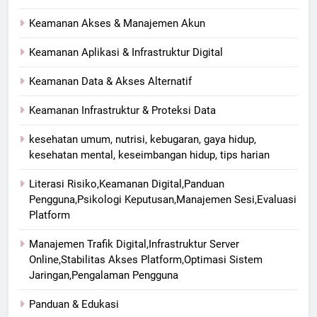
Keamanan Akses & Manajemen Akun
Keamanan Aplikasi & Infrastruktur Digital
Keamanan Data & Akses Alternatif
Keamanan Infrastruktur & Proteksi Data
kesehatan umum, nutrisi, kebugaran, gaya hidup,
kesehatan mental, keseimbangan hidup, tips harian
Literasi Risiko,Keamanan Digital,Panduan
Pengguna,Psikologi Keputusan,Manajemen Sesi,Evaluasi
Platform
Manajemen Trafik Digital,Infrastruktur Server
Online,Stabilitas Akses Platform,Optimasi Sistem
Jaringan,Pengalaman Pengguna
Panduan & Edukasi