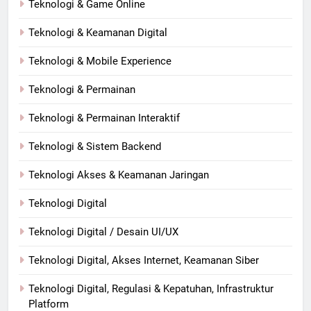
Teknologi & Game Online
Teknologi & Keamanan Digital
Teknologi & Mobile Experience
Teknologi & Permainan
Teknologi & Permainan Interaktif
Teknologi & Sistem Backend
Teknologi Akses & Keamanan Jaringan
Teknologi Digital
Teknologi Digital / Desain UI/UX
Teknologi Digital, Akses Internet, Keamanan Siber
Teknologi Digital, Regulasi & Kepatuhan, Infrastruktur
Platform