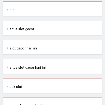
slot
situs slot gacor
slot gacor hari ini
situs slot gacor hari ini
apk slot