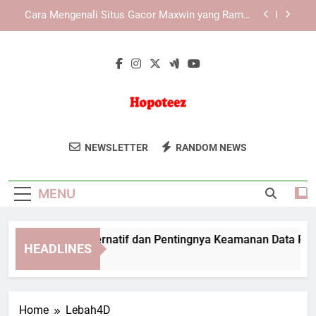
Skip
Bagaimana Media Teknologi Membantu
to
Pertumbuhan Ekonomi Digital
content
Peran Sistem Backend dalam Menjaga Stabilitas
Platform Digital Tiara4D
LAE138 Link Alternatif dan Pentingnya Keamanan
Data Pengguna
Cara Mengenali Situs Gacor Maxwin yang Ramah
Pengguna
Hopoteez
Hopoteez Menyediakan Layanan
Bagaimana Media Teknologi Membantu
NEWSLETTER
RANDOM NEWS
Pertumbuhan Ekonomi Digital
Pembuatan T-Shirt Dan Merchandise
Peran Sistem Backend dalam Menjaga Stabilitas
Kustom Dengan Desain Kreatif Dan
Platform Digital Tiara4D
MENU
Harga Terjangkau.
LAE138 Link Alternatif dan Pentingnya Keamanan Data Pengg
HEADLINES
3 Months Ago
Home
Lebah4D