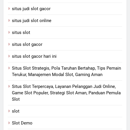
situs judi slot gacor
situs judi slot online
situs slot
situs slot gacor
situs slot gacor hari ini
Situs Slot Strategis, Pola Taruhan Bertahap, Tips Pemain
Terukur, Manajemen Modal Slot, Gaming Aman
Situs Slot Terpercaya, Layanan Pelanggan Judi Online,
Game Slot Populer, Strategi Slot Aman, Panduan Pemula
Slot
slot
Slot Demo