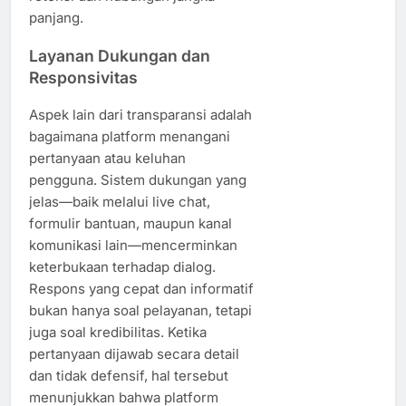
panjang.
Layanan Dukungan dan
Responsivitas
Aspek lain dari transparansi adalah
bagaimana platform menangani
pertanyaan atau keluhan
pengguna. Sistem dukungan yang
jelas—baik melalui live chat,
formulir bantuan, maupun kanal
komunikasi lain—mencerminkan
keterbukaan terhadap dialog.
Respons yang cepat dan informatif
bukan hanya soal pelayanan, tetapi
juga soal kredibilitas. Ketika
pertanyaan dijawab secara detail
dan tidak defensif, hal tersebut
menunjukkan bahwa platform