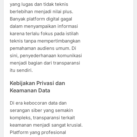
yang lugas dan tidak teknis
berlebihan menjadi nilai plus.
Banyak platform digital gagal
dalam menyampaikan informasi
karena terlalu fokus pada istilah
teknis tanpa mempertimbangkan
pemahaman audiens umum. Di
sini, penyederhanaan komunikasi
menjadi bagian dari transparansi
itu sendiri.
Kebijakan Privasi dan
Keamanan Data
Di era kebocoran data dan
serangan siber yang semakin
kompleks, transparansi terkait
keamanan menjadi sangat krusial.
Platform yang profesional