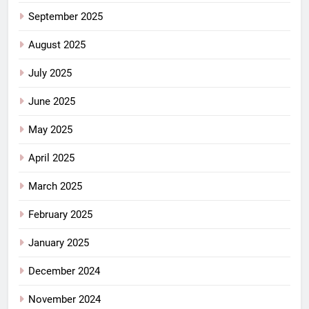
September 2025
August 2025
July 2025
June 2025
May 2025
April 2025
March 2025
February 2025
January 2025
December 2024
November 2024