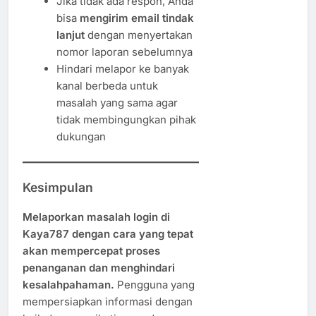
Jika tidak ada respon, Anda
bisa
mengirim email tindak
lanjut
dengan menyertakan
nomor laporan sebelumnya
Hindari melapor ke banyak
kanal berbeda untuk
masalah yang sama agar
tidak membingungkan pihak
dukungan
Kesimpulan
Melaporkan masalah login di
Kaya787 dengan cara yang tepat
akan mempercepat proses
penanganan dan menghindari
kesalahpahaman.
Pengguna yang
mempersiapkan informasi dengan