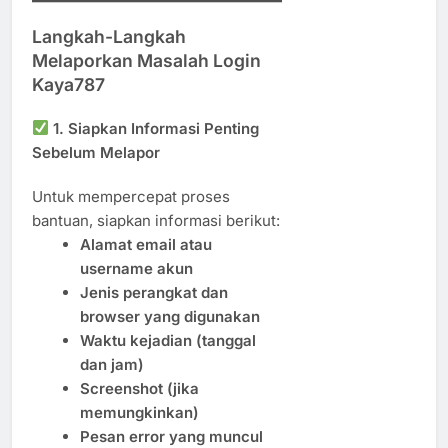
Langkah-Langkah
Melaporkan Masalah Login
Kaya787
1.
Siapkan Informasi Penting
Sebelum Melapor
Untuk mempercepat proses
bantuan, siapkan informasi berikut:
Alamat email atau
username akun
Jenis perangkat dan
browser yang digunakan
Waktu kejadian (tanggal
dan jam)
Screenshot (jika
memungkinkan)
Pesan error yang muncul