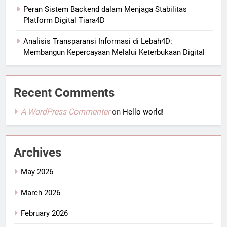
Peran Sistem Backend dalam Menjaga Stabilitas
Platform Digital Tiara4D
Analisis Transparansi Informasi di Lebah4D:
Membangun Kepercayaan Melalui Keterbukaan Digital
Recent Comments
A WordPress Commenter
on
Hello world!
Archives
May 2026
March 2026
February 2026