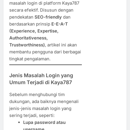
masalah login di platform Kaya787
secara efektif. Disusun dengan
pendekatan
SEO-friendly
dan
berdasarkan prinsip
E-E-A-T
(Experience, Expertise,
Authoritativeness,
Trustworthiness)
, artikel ini akan
membantu pengguna dari berbagai
tingkat pengalaman.
Jenis Masalah Login yang
Umum Terjadi di Kaya787
Sebelum menghubungi tim
dukungan, ada baiknya mengenali
jenis-jenis masalah login yang
sering terjadi, seperti:
Lupa password atau
username