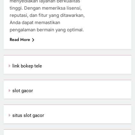
menyediakan layanan berkualitas
tinggi. Dengan memeriksa lisensi,
reputasi, dan fitur yang ditawarkan,
Anda dapat memastikan
pengalaman bermain yang optimal.
Read More
link bokep tele
slot gacor
situs slot gacor