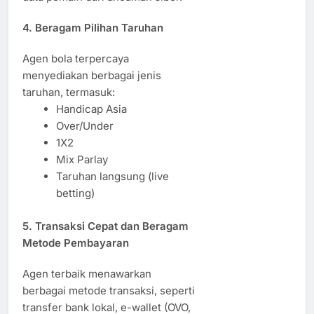
4. Beragam Pilihan Taruhan
Agen bola terpercaya
menyediakan berbagai jenis
taruhan, termasuk:
Handicap Asia
Over/Under
1X2
Mix Parlay
Taruhan langsung (live
betting)
5. Transaksi Cepat dan Beragam
Metode Pembayaran
Agen terbaik menawarkan
berbagai metode transaksi, seperti
transfer bank lokal, e-wallet (OVO,