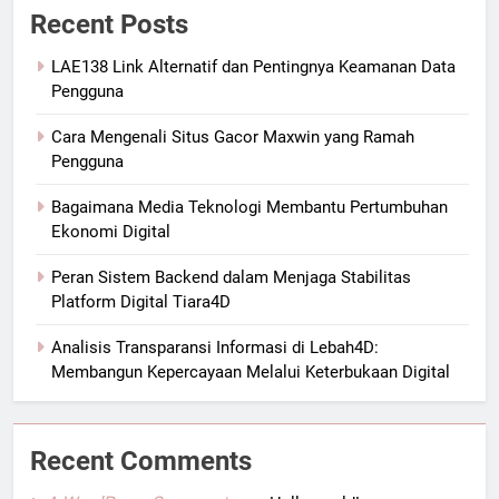
Recent Posts
LAE138 Link Alternatif dan Pentingnya Keamanan Data
Pengguna
Cara Mengenali Situs Gacor Maxwin yang Ramah
Pengguna
Bagaimana Media Teknologi Membantu Pertumbuhan
Ekonomi Digital
Peran Sistem Backend dalam Menjaga Stabilitas
Platform Digital Tiara4D
Analisis Transparansi Informasi di Lebah4D:
Membangun Kepercayaan Melalui Keterbukaan Digital
Recent Comments