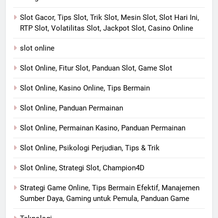
Slot Gacor, Tips Slot, Trik Slot, Mesin Slot, Slot Hari Ini,
RTP Slot, Volatilitas Slot, Jackpot Slot, Casino Online
slot online
Slot Online, Fitur Slot, Panduan Slot, Game Slot
Slot Online, Kasino Online, Tips Bermain
Slot Online, Panduan Permainan
Slot Online, Permainan Kasino, Panduan Permainan
Slot Online, Psikologi Perjudian, Tips & Trik
Slot Online, Strategi Slot, Champion4D
Strategi Game Online, Tips Bermain Efektif, Manajemen
Sumber Daya, Gaming untuk Pemula, Panduan Game