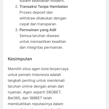
sistem keamanan modern.
Transaksi Tanpa Hambatan
Proses deposit dan
withdraw dilakukan dengan
cepat dan transparan.
Permainan yang Adil
Semua taruhan diawasi
untuk memastikan keadilan
dan integritas permainan.
Kesimpulan
Memilih situs agen bola terpercaya
untuk pemain Indonesia adalah
langkah penting untuk menikmati
taruhan online dengan aman dan
nyaman. Agen seperti SBOBET,
Bet365, dan 188BET telah
membuktikan reputasinya dalam