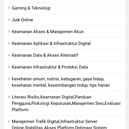
Gaming & Teknologi
Judi Online
Keamanan Akses & Manajemen Akun
Keamanan Aplikasi & Infrastruktur Digital
Keamanan Data & Akses Alternatif
Keamanan Infrastruktur & Proteksi Data
kesehatan umum, nutrisi, kebugaran, gaya hidup,
kesehatan mental, keseimbangan hidup, tips harian
Literasi Risiko,Keamanan Digital,Panduan
Pengguna,Psikologi Keputusan,Manajemen Sesi,Evaluasi
Platform
Manajemen Trafik Digital,Infrastruktur Server
Online,Stabilitas Akses Platform,Optimasi Sistem