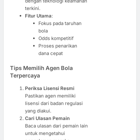
dengan teknologi keamanan
terkini.
Fitur Utama
:
Fokus pada taruhan
bola
Odds kompetitif
Proses penarikan
dana cepat
Tips Memilih Agen Bola
Terpercaya
Periksa Lisensi Resmi
Pastikan agen memiliki
lisensi dari badan regulasi
yang diakui.
Cari Ulasan Pemain
Baca ulasan dari pemain lain
untuk mengetahui