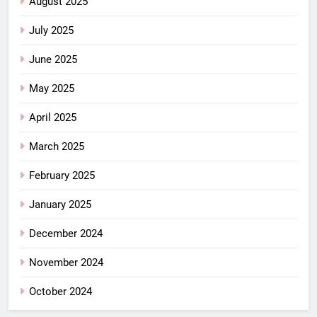
August 2025
July 2025
June 2025
May 2025
April 2025
March 2025
February 2025
January 2025
December 2024
November 2024
October 2024