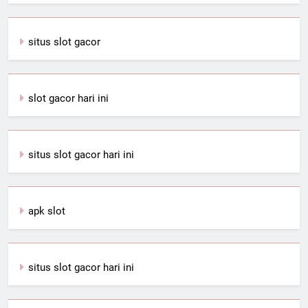
situs slot gacor
slot gacor hari ini
situs slot gacor hari ini
apk slot
situs slot gacor hari ini