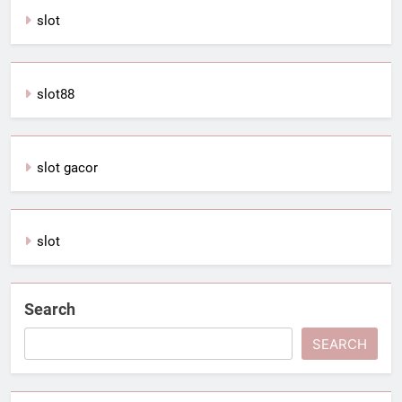
slot
slot88
slot gacor
slot
Search
SEARCH