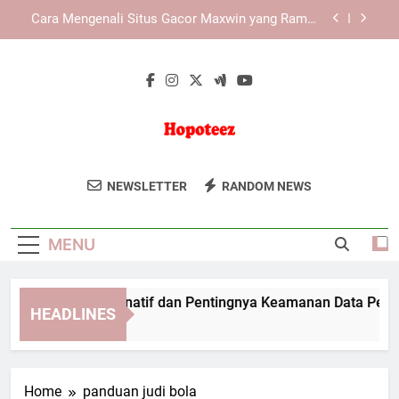
Skip
Bagaimana Media Teknologi Membantu
to
Pertumbuhan Ekonomi Digital
content
Peran Sistem Backend dalam Menjaga Stabilitas
Platform Digital Tiara4D
LAE138 Link Alternatif dan Pentingnya Keamanan
Data Pengguna
Cara Mengenali Situs Gacor Maxwin yang Ramah
Pengguna
Hopoteez
Hopoteez Menyediakan Layanan
Bagaimana Media Teknologi Membantu
NEWSLETTER
RANDOM NEWS
Pertumbuhan Ekonomi Digital
Pembuatan T-Shirt Dan Merchandise
Peran Sistem Backend dalam Menjaga Stabilitas
Kustom Dengan Desain Kreatif Dan
Platform Digital Tiara4D
MENU
Harga Terjangkau.
AE138 Link Alternatif dan Pentingnya Keamanan Data Pengg
HEADLINES
 Months Ago
Home
panduan judi bola