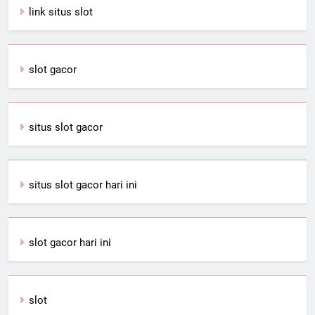
link situs slot
slot gacor
situs slot gacor
situs slot gacor hari ini
slot gacor hari ini
slot