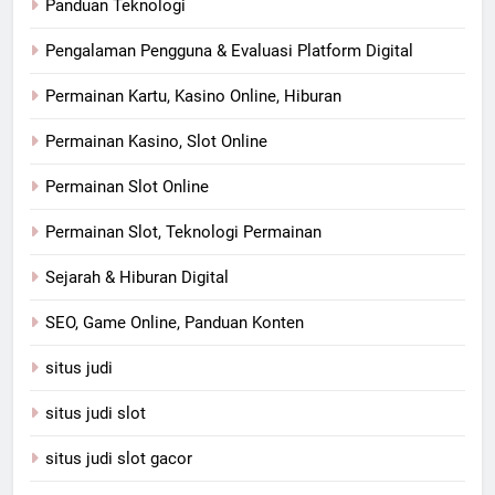
Panduan Teknologi
Pengalaman Pengguna & Evaluasi Platform Digital
Permainan Kartu, Kasino Online, Hiburan
Permainan Kasino, Slot Online
Permainan Slot Online
Permainan Slot, Teknologi Permainan
Sejarah & Hiburan Digital
SEO, Game Online, Panduan Konten
situs judi
situs judi slot
situs judi slot gacor