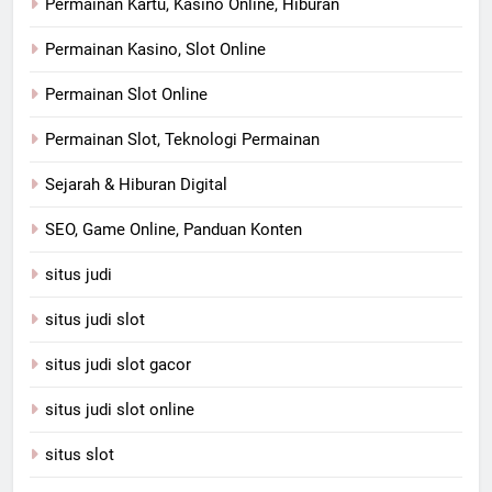
Permainan Kartu, Kasino Online, Hiburan
Permainan Kasino, Slot Online
Permainan Slot Online
Permainan Slot, Teknologi Permainan
Sejarah & Hiburan Digital
SEO, Game Online, Panduan Konten
situs judi
situs judi slot
situs judi slot gacor
situs judi slot online
situs slot