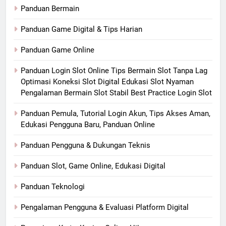
Panduan Bermain
Panduan Game Digital & Tips Harian
Panduan Game Online
Panduan Login Slot Online Tips Bermain Slot Tanpa Lag
Optimasi Koneksi Slot Digital Edukasi Slot Nyaman
Pengalaman Bermain Slot Stabil Best Practice Login Slot
Panduan Pemula, Tutorial Login Akun, Tips Akses Aman,
Edukasi Pengguna Baru, Panduan Online
Panduan Pengguna & Dukungan Teknis
Panduan Slot, Game Online, Edukasi Digital
Panduan Teknologi
Pengalaman Pengguna & Evaluasi Platform Digital