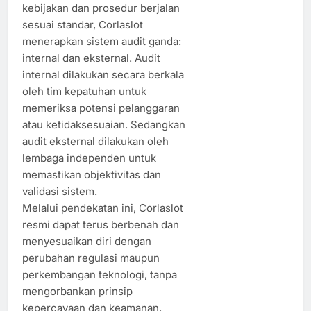
kebijakan dan prosedur berjalan
sesuai standar, Corlaslot
menerapkan sistem audit ganda:
internal dan eksternal. Audit
internal dilakukan secara berkala
oleh tim kepatuhan untuk
memeriksa potensi pelanggaran
atau ketidaksesuaian. Sedangkan
audit eksternal dilakukan oleh
lembaga independen untuk
memastikan objektivitas dan
validasi sistem.
Melalui pendekatan ini, Corlaslot
resmi dapat terus berbenah dan
menyesuaikan diri dengan
perubahan regulasi maupun
perkembangan teknologi, tanpa
mengorbankan prinsip
kepercayaan dan keamanan.