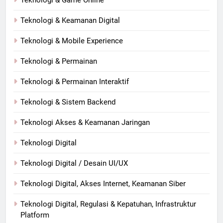
Teknologi & Keamanan Digital
Teknologi & Mobile Experience
Teknologi & Permainan
Teknologi & Permainan Interaktif
Teknologi & Sistem Backend
Teknologi Akses & Keamanan Jaringan
Teknologi Digital
Teknologi Digital / Desain UI/UX
Teknologi Digital, Akses Internet, Keamanan Siber
Teknologi Digital, Regulasi & Kepatuhan, Infrastruktur
Platform