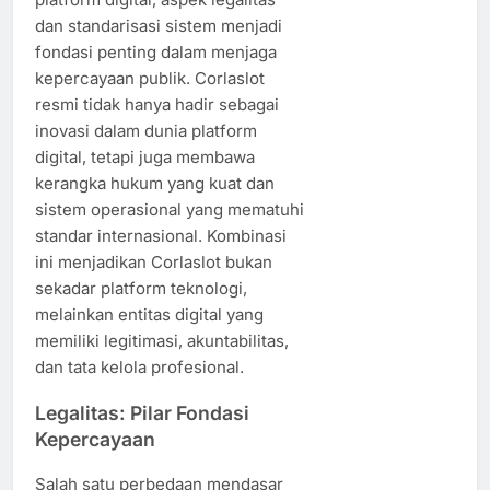
dan standarisasi sistem menjadi
fondasi penting dalam menjaga
kepercayaan publik. Corlaslot
resmi tidak hanya hadir sebagai
inovasi dalam dunia platform
digital, tetapi juga membawa
kerangka hukum yang kuat dan
sistem operasional yang mematuhi
standar internasional. Kombinasi
ini menjadikan Corlaslot bukan
sekadar platform teknologi,
melainkan entitas digital yang
memiliki legitimasi, akuntabilitas,
dan tata kelola profesional.
Legalitas: Pilar Fondasi
Kepercayaan
Salah satu perbedaan mendasar