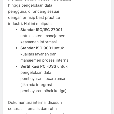
hingga pengelolaan data
pengguna, dirancang sesuai
dengan prinsip best practice
industri. Hal ini meliputi:
Standar ISO/IEC 27001
untuk sistem manajemen
keamanan informasi.
Standar ISO 9001
untuk
kualitas layanan dan
manajemen proses internal.
Sertifikasi PCI-DSS
untuk
pengelolaan data
pembayaran secara aman
(jika ada integrasi
pembayaran pihak ketiga).
Dokumentasi internal disusun
secara sistematis dan rutin