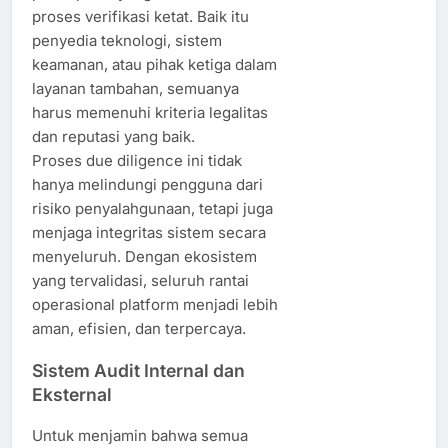
proses verifikasi ketat. Baik itu
penyedia teknologi, sistem
keamanan, atau pihak ketiga dalam
layanan tambahan, semuanya
harus memenuhi kriteria legalitas
dan reputasi yang baik.
Proses due diligence ini tidak
hanya melindungi pengguna dari
risiko penyalahgunaan, tetapi juga
menjaga integritas sistem secara
menyeluruh. Dengan ekosistem
yang tervalidasi, seluruh rantai
operasional platform menjadi lebih
aman, efisien, dan terpercaya.
Sistem Audit Internal dan
Eksternal
Untuk menjamin bahwa semua