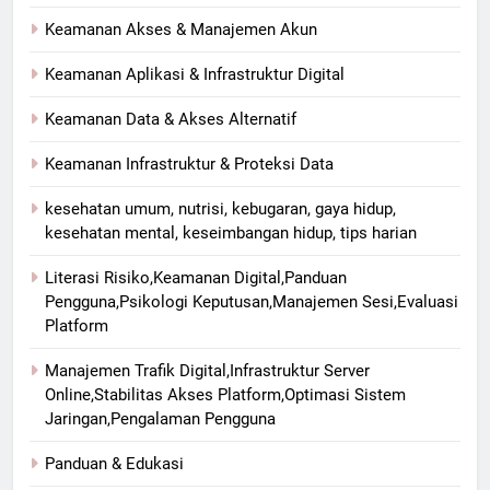
Keamanan Akses & Manajemen Akun
Keamanan Aplikasi & Infrastruktur Digital
Keamanan Data & Akses Alternatif
Keamanan Infrastruktur & Proteksi Data
kesehatan umum, nutrisi, kebugaran, gaya hidup,
kesehatan mental, keseimbangan hidup, tips harian
Literasi Risiko,Keamanan Digital,Panduan
Pengguna,Psikologi Keputusan,Manajemen Sesi,Evaluasi
Platform
Manajemen Trafik Digital,Infrastruktur Server
Online,Stabilitas Akses Platform,Optimasi Sistem
Jaringan,Pengalaman Pengguna
Panduan & Edukasi