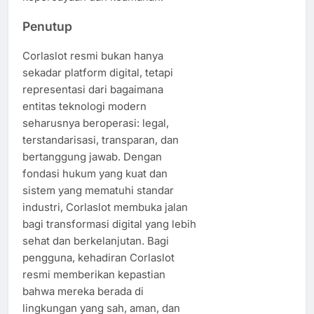
Penutup
Corlaslot resmi bukan hanya
sekadar platform digital, tetapi
representasi dari bagaimana
entitas teknologi modern
seharusnya beroperasi: legal,
terstandarisasi, transparan, dan
bertanggung jawab. Dengan
fondasi hukum yang kuat dan
sistem yang mematuhi standar
industri, Corlaslot membuka jalan
bagi transformasi digital yang lebih
sehat dan berkelanjutan. Bagi
pengguna, kehadiran Corlaslot
resmi memberikan kepastian
bahwa mereka berada di
lingkungan yang sah, aman, dan