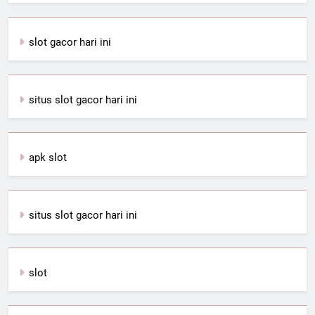
slot gacor hari ini
situs slot gacor hari ini
apk slot
situs slot gacor hari ini
slot