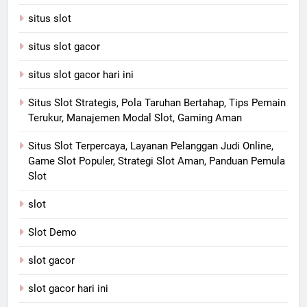
situs slot
situs slot gacor
situs slot gacor hari ini
Situs Slot Strategis, Pola Taruhan Bertahap, Tips Pemain
Terukur, Manajemen Modal Slot, Gaming Aman
Situs Slot Terpercaya, Layanan Pelanggan Judi Online,
Game Slot Populer, Strategi Slot Aman, Panduan Pemula
Slot
slot
Slot Demo
slot gacor
slot gacor hari ini