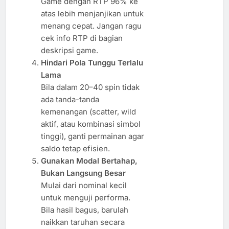
Game dengan RTP 96% ke
atas lebih menjanjikan untuk
menang cepat. Jangan ragu
cek info RTP di bagian
deskripsi game.
Hindari Pola Tunggu Terlalu
Lama
Bila dalam 20–40 spin tidak
ada tanda-tanda
kemenangan (scatter, wild
aktif, atau kombinasi simbol
tinggi), ganti permainan agar
saldo tetap efisien.
Gunakan Modal Bertahap,
Bukan Langsung Besar
Mulai dari nominal kecil
untuk menguji performa.
Bila hasil bagus, barulah
naikkan taruhan secara