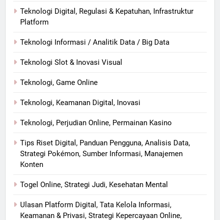
Teknologi Digital, Regulasi & Kepatuhan, Infrastruktur
Platform
Teknologi Informasi / Analitik Data / Big Data
Teknologi Slot & Inovasi Visual
Teknologi, Game Online
Teknologi, Keamanan Digital, Inovasi
Teknologi, Perjudian Online, Permainan Kasino
Tips Riset Digital, Panduan Pengguna, Analisis Data,
Strategi Pokémon, Sumber Informasi, Manajemen
Konten
Togel Online, Strategi Judi, Kesehatan Mental
Ulasan Platform Digital, Tata Kelola Informasi,
Keamanan & Privasi, Strategi Kepercayaan Online,