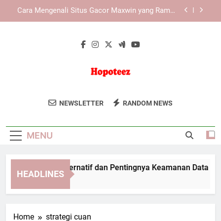
Skip
Cara Mengenali Situs Gacor Maxwin yang Ramah
Pengguna
to
content
Bagaimana Media Teknologi Membantu
Pertumbuhan Ekonomi Digital
Peran Sistem Backend dalam Menjaga Stabilitas
Platform Digital Tiara4D
LAE138 Link Alternatif dan Pentingnya Keamanan
Data Pengguna
Hopoteez
Cara Mengenali Situs Gacor Maxwin yang Ramah
Hopoteez Menyediakan Layanan
Pengguna
NEWSLETTER
RANDOM NEWS
Pembuatan T-Shirt Dan Merchandise
Bagaimana Media Teknologi Membantu
Kustom Dengan Desain Kreatif Dan
Pertumbuhan Ekonomi Digital
MENU
Harga Terjangkau.
Peran Sistem Backend dalam Menjaga Stabilitas
Platform Digital Tiara4D
LAE138 Link Alternatif dan Pentingnya Keamanan Data Peng
HEADLINES
3 Months Ago
Home
strategi cuan