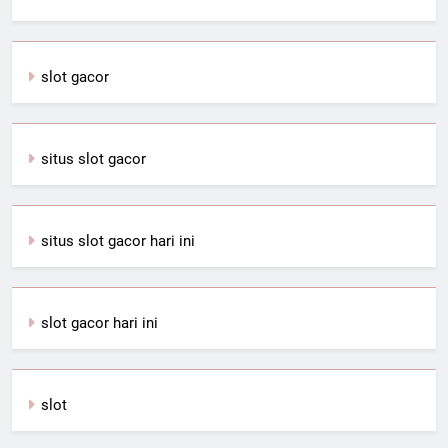
slot gacor
situs slot gacor
situs slot gacor hari ini
slot gacor hari ini
slot