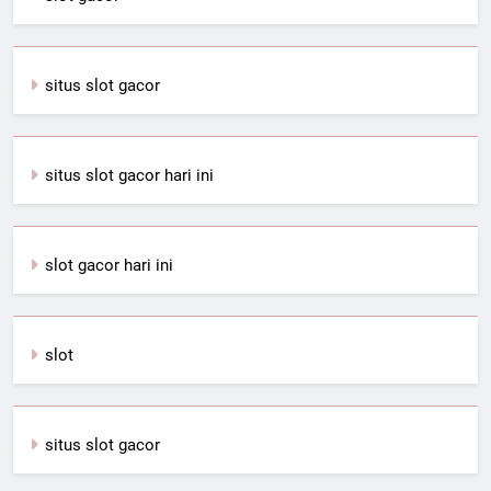
situs slot gacor
situs slot gacor hari ini
slot gacor hari ini
slot
situs slot gacor