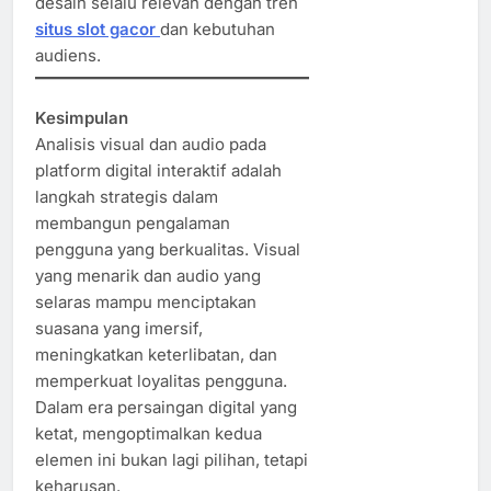
desain selalu relevan dengan tren
situs slot gacor
dan kebutuhan
audiens.
Kesimpulan
Analisis visual dan audio pada
platform digital interaktif adalah
langkah strategis dalam
membangun pengalaman
pengguna yang berkualitas. Visual
yang menarik dan audio yang
selaras mampu menciptakan
suasana yang imersif,
meningkatkan keterlibatan, dan
memperkuat loyalitas pengguna.
Dalam era persaingan digital yang
ketat, mengoptimalkan kedua
elemen ini bukan lagi pilihan, tetapi
keharusan.