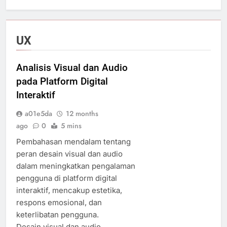
UX
Analisis Visual dan Audio
pada Platform Digital
Interaktif
a01e5da
12 months
ago
0
5 mins
Pembahasan mendalam tentang
peran desain visual dan audio
dalam meningkatkan pengalaman
pengguna di platform digital
interaktif, mencakup estetika,
respons emosional, dan
keterlibatan pengguna.
Desain visual dan audio