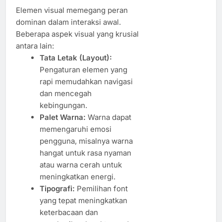
Elemen visual memegang peran
dominan dalam interaksi awal.
Beberapa aspek visual yang krusial
antara lain:
Tata Letak (Layout):
Pengaturan elemen yang
rapi memudahkan navigasi
dan mencegah
kebingungan.
Palet Warna:
Warna dapat
memengaruhi emosi
pengguna, misalnya warna
hangat untuk rasa nyaman
atau warna cerah untuk
meningkatkan energi.
Tipografi:
Pemilihan font
yang tepat meningkatkan
keterbacaan dan