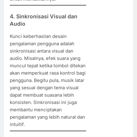
4. Sinkronisasi Visual dan
Audio
Kunci keberhasilan desain
pengalaman pengguna adalah
sinkronisasi antara visual dan
audio. Misalnya, efek suara yang
muncul tepat ketika tombol ditekan
akan memperkuat rasa kontrol bagi
pengguna. Begitu pula, musik latar
yang sesuai dengan tema visual
dapat membuat suasana lebih
konsisten. Sinkronisasi ini juga
membantu menciptakan
pengalaman yang lebih natural dan
intuitif.