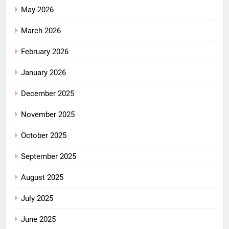
May 2026
March 2026
February 2026
January 2026
December 2025
November 2025
October 2025
September 2025
August 2025
July 2025
June 2025