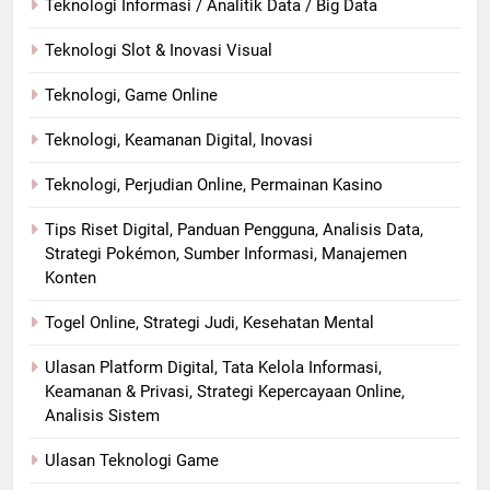
Teknologi Informasi / Analitik Data / Big Data
Teknologi Slot & Inovasi Visual
Teknologi, Game Online
Teknologi, Keamanan Digital, Inovasi
Teknologi, Perjudian Online, Permainan Kasino
Tips Riset Digital, Panduan Pengguna, Analisis Data,
Strategi Pokémon, Sumber Informasi, Manajemen
Konten
Togel Online, Strategi Judi, Kesehatan Mental
Ulasan Platform Digital, Tata Kelola Informasi,
Keamanan & Privasi, Strategi Kepercayaan Online,
Analisis Sistem
Ulasan Teknologi Game