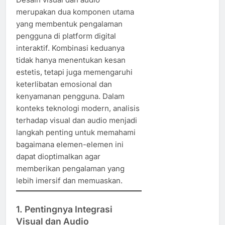
merupakan dua komponen utama
yang membentuk pengalaman
pengguna di platform digital
interaktif. Kombinasi keduanya
tidak hanya menentukan kesan
estetis, tetapi juga memengaruhi
keterlibatan emosional dan
kenyamanan pengguna. Dalam
konteks teknologi modern, analisis
terhadap visual dan audio menjadi
langkah penting untuk memahami
bagaimana elemen-elemen ini
dapat dioptimalkan agar
memberikan pengalaman yang
lebih imersif dan memuaskan.
1. Pentingnya Integrasi
Visual dan Audio