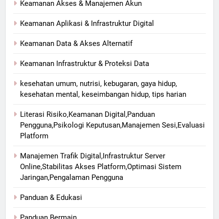
Keamanan Akses & Manajemen Akun
Keamanan Aplikasi & Infrastruktur Digital
Keamanan Data & Akses Alternatif
Keamanan Infrastruktur & Proteksi Data
kesehatan umum, nutrisi, kebugaran, gaya hidup,
kesehatan mental, keseimbangan hidup, tips harian
Literasi Risiko,Keamanan Digital,Panduan
Pengguna,Psikologi Keputusan,Manajemen Sesi,Evaluasi
Platform
Manajemen Trafik Digital,Infrastruktur Server
Online,Stabilitas Akses Platform,Optimasi Sistem
Jaringan,Pengalaman Pengguna
Panduan & Edukasi
Panduan Bermain