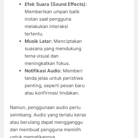
Efek Suara (Sound Effects):
Memberikan umpan balik
instan saat pengguna
melakukan interaksi
tertentu.
Musik Latar:
Menciptakan
suasana yang mendukung
tema visual dan
meningkatkan fokus.
Notifikasi Audio:
Memberi
tanda jelas untuk peristiwa
penting, seperti pesan baru
atau konfirmasi tindakan.
Namun, penggunaan audio perlu
seimbang. Audio yang terlalu keras
atau berulang dapat mengganggu
dan membuat pengguna memilih
untuk mematikannya.