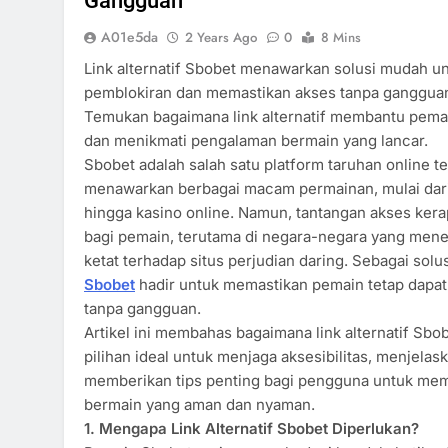
Gangguan
A01e5da
2 Years Ago
0
8 Mins
Link alternatif Sbobet menawarkan solusi mudah u
pemblokiran dan memastikan akses tanpa gangguan
Temukan bagaimana link alternatif membantu pema
dan menikmati pengalaman bermain yang lancar.
Sbobet adalah salah satu platform taruhan online 
menawarkan berbagai macam permainan, mulai dari
hingga kasino online. Namun, tantangan akses ker
bagi pemain, terutama di negara-negara yang men
ketat terhadap situs perjudian daring. Sebagai solu
Sbobet
hadir untuk memastikan pemain tetap dapa
tanpa gangguan.
Artikel ini membahas bagaimana link alternatif Sbo
pilihan ideal untuk menjaga aksesibilitas, menjelas
memberikan tips penting bagi pengguna untuk me
bermain yang aman dan nyaman.
1. Mengapa Link Alternatif Sbobet Diperlukan?