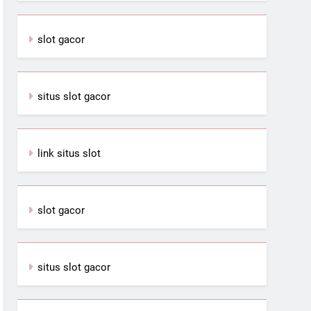
slot gacor
situs slot gacor
link situs slot
slot gacor
situs slot gacor