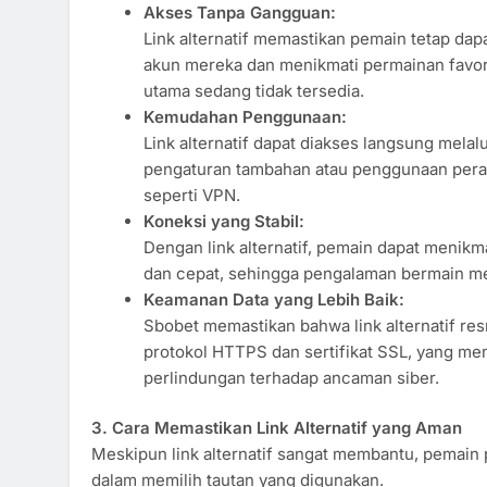
Akses Tanpa Gangguan:
Link alternatif memastikan pemain tetap da
akun mereka dan menikmati permainan favo
utama sedang tidak tersedia.
Kemudahan Penggunaan:
Link alternatif dapat diakses langsung melal
pengaturan tambahan atau penggunaan pera
seperti VPN.
Koneksi yang Stabil:
Dengan link alternatif, pemain dapat menikma
dan cepat, sehingga pengalaman bermain men
Keamanan Data yang Lebih Baik:
Sbobet memastikan bahwa link alternatif re
protokol HTTPS dan sertifikat SSL, yang m
perlindungan terhadap ancaman siber.
3. Cara Memastikan Link Alternatif yang Aman
Meskipun link alternatif sangat membantu, pemain p
dalam memilih tautan yang digunakan.