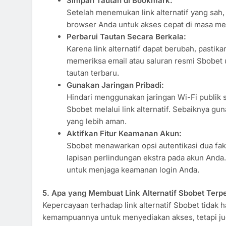
Simpan Tautan di Bookmark:
Setelah menemukan link alternatif yang sah
browser Anda untuk akses cepat di masa me
Perbarui Tautan Secara Berkala:
Karena link alternatif dapat berubah, pastika
memeriksa email atau saluran resmi Sbobet
tautan terbaru.
Gunakan Jaringan Pribadi:
Hindari menggunakan jaringan Wi-Fi publik
Sbobet melalui link alternatif. Sebaiknya gun
yang lebih aman.
Aktifkan Fitur Keamanan Akun:
Sbobet menawarkan opsi autentikasi dua f
lapisan perlindungan ekstra pada akun Anda. A
untuk menjaga keamanan login Anda.
5. Apa yang Membuat Link Alternatif Sbobet Terp
Kepercayaan terhadap link alternatif Sbobet tidak 
kemampuannya untuk menyediakan akses, tetapi j