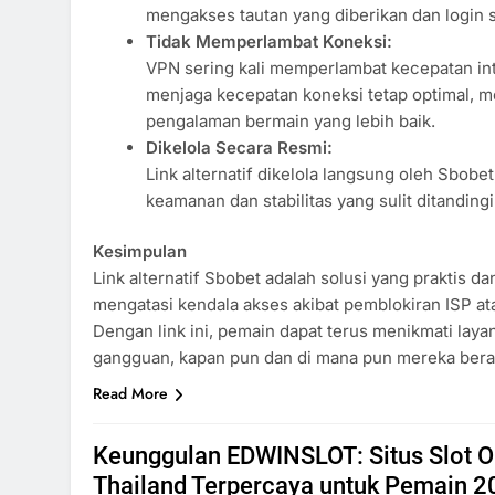
mengakses tautan yang diberikan dan login s
Tidak Memperlambat Koneksi:
VPN sering kali memperlambat kecepatan inte
menjaga kecepatan koneksi tetap optimal, 
pengalaman bermain yang lebih baik.
Dikelola Secara Resmi:
Link alternatif dikelola langsung oleh Sbobe
keamanan dan stabilitas yang sulit ditandingi 
Kesimpulan
Link alternatif Sbobet adalah solusi yang praktis da
mengatasi kendala akses akibat pemblokiran ISP ata
Dengan link ini, pemain dapat terus menikmati lay
gangguan, kapan pun dan di mana pun mereka bera
Read More
Keunggulan EDWINSLOT: Situs Slot O
Thailand Terpercaya untuk Pemain 2