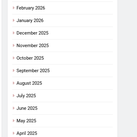
February 2026
January 2026
December 2025
November 2025
October 2025
September 2025
August 2025
July 2025
June 2025
May 2025
April 2025