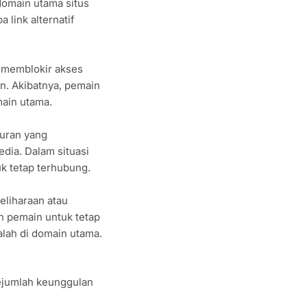
domain utama situs
 link alternatif
t memblokir akses
n. Akibatnya, pemain
main utama.
uran yang
dia. Dalam situasi
tuk tetap terhubung.
liharaan atau
n pemain untuk tetap
lah di domain utama.
ejumlah keunggulan