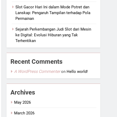
Slot Gacor Hari Ini dalam Mode Potret dan
Lanskap: Pengaruh Tampilan terhadap Pola
Permainan
Sejarah Perkembangan Judi Slot dari Mesin
ke Digital: Evolusi Hiburan yang Tak
Terhentikan
Recent Comments
A WordPress Commenter
on
Hello world!
Archives
May 2026
March 2026