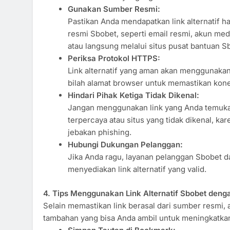
Gunakan Sumber Resmi:
Pastikan Anda mendapatkan link alternatif ha
resmi Sbobet, seperti email resmi, akun media
atau langsung melalui situs pusat bantuan S
Periksa Protokol HTTPS:
Link alternatif yang aman akan menggunaka
bilah alamat browser untuk memastikan konek
Hindari Pihak Ketiga Tidak Dikenal:
Jangan menggunakan link yang Anda temukan
terpercaya atau situs yang tidak dikenal, kar
jebakan phishing.
Hubungi Dukungan Pelanggan:
Jika Anda ragu, layanan pelanggan Sbobet 
menyediakan link alternatif yang valid.
4. Tips Menggunakan Link Alternatif Sbobet den
Selain memastikan link berasal dari sumber resmi,
tambahan yang bisa Anda ambil untuk meningkatka